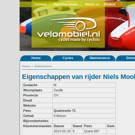
Contact
Opening hours
About us
Dealers
Home
Cycles
Maintenance
Drive
Home
»
Statistieken
Eigenschappen van rijder Niels Moo
Geslacht
M
Woonplaats
Zwolle
Provincie
OV
Email
Website
Fiets
Quatrevelo 71
Gehad
0 fietsen
Bijzonderheden
Kilometerstanden
Datum
Stand
Fiets
Gem
2014-02-20
0
Quest 687
-