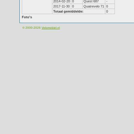
2014-02-20
0
Quest 687
-
2017-11-30
0
Quatrevelo 71
0
Totaal gemiddelde:
0
Foto's
© 2000-2026
Velomobiel.nl