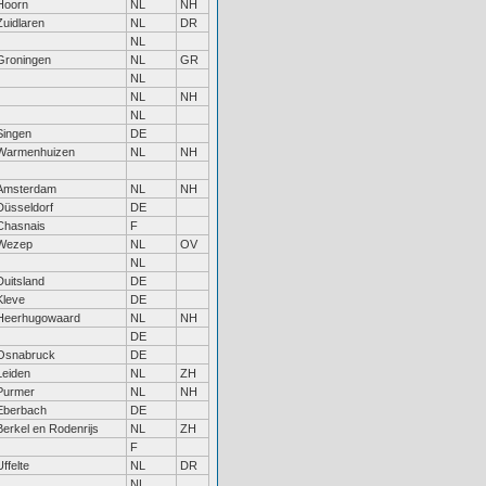
Hoorn
NL
NH
Zuidlaren
NL
DR
NL
Groningen
NL
GR
NL
NL
NH
NL
Singen
DE
Warmenhuizen
NL
NH
Amsterdam
NL
NH
Düsseldorf
DE
Chasnais
F
Wezep
NL
OV
NL
Duitsland
DE
Kleve
DE
Heerhugowaard
NL
NH
DE
Osnabruck
DE
Leiden
NL
ZH
Purmer
NL
NH
Eberbach
DE
Berkel en Rodenrijs
NL
ZH
F
Uffelte
NL
DR
NL