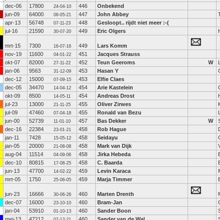
dec-06
17800
446
Onbekend
24-04-10
jun-09
64000
447
John Abbey
06-05-21
apr-13
56748
448
Gesloopt.. rijdt niet meer :-(
07-11-23
jul-16
21590
449
Eric Olgers
30-07-20
mrt-15
7300
449
Lars Komm
16-07-16
nov-19
11600
451
Jacques Strauss
04-01-22
okt-07
82000
452
Teun Geeroms
W
L
27-11-22
jan-06
9563
453
Hasan Y
31-12-09
dec-12
15000
453
Elfie Claes
07-09-15
dec-05
34470
454
Arie Kastelein
14-04-12
okt-09
8500
454
Andreas Drost
14-05-11
jul-23
13000
455
Oliver Zirwes
21-11-25
jul-09
47460
455
Ronald van Bezu
07-04-18
jun-00
52739
457
Bas Dekker
W
11-01-10
dec-16
22384
458
Rob Hague
23-01-21
jan-11
7428
458
Seidayu
15-05-12
jan-05
20000
458
Mark van Dijk
21-08-08
aug-04
11514
458
Jirka Hebeda
04-09-06
dec-10
80815
458
C. Baarda
17-08-25
jun-13
47700
459
Levin Karaca
14-02-22
mrt-05
1750
459
Marja Timmer
25-06-05
jun-23
16666
460
Marten Drenth
30-06-26
dec-07
16000
460
Bram-Jan
23-10-10
jan-04
53910
460
Sander Boon
01-10-13
mei-13
47212
460
Sander van de Wal
07-12-21