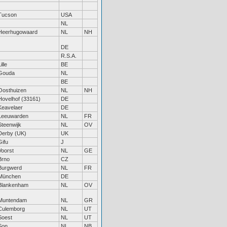
Tucson
USA
NL
Heerhugowaard
NL
NH
DE
R.S.A.
ille
BE
Gouda
NL
BE
Oosthuizen
NL
NH
Hovelhof (33161)
DE
Keavelaer
DE
Leeuwarden
NL
FR
Steenwijk
NL
OV
Derby (UK)
UK
Gifu
J
Voorst
NL
GE
Brno
CZ
Burgwerd
NL
FR
München
DE
Blankenham
NL
OV
Muntendam
NL
GR
Culemborg
NL
UT
Soest
NL
UT
Son
NL
NB