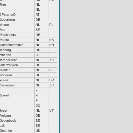
Rijen
NL
NL
S Peter a/O
AT
Steyerberg
DE
Almere
NL
FL
Peer
BE
Walzbachtal
DE
Waalre
NL
NB
Middenbeemster
NL
NH
Bedburg
DE
Vrasene
BE
Barendrecht
NL
ZH
Unterfranken
DE
Dronten
NL
FL
Nidderau
DE
Assen
NL
DR
Zoetermeer
NL
ZH
F
Draveil
F
F
BE
Soest
NL
UT
Freiburg
DE
Diepenbeek
BE
Luik
BE
Cheshire
UK