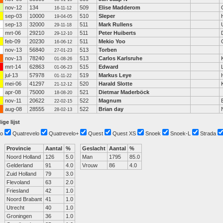
nov-12
134
509
Elise Madderom
16-11-12
sep-03
10000
510
Sleper
19-04-05
sep-13
32000
511
Mark Rullens
29-11-18
mrt-06
29210
511
Peter Huiberts
29-12-10
feb-09
20230
511
Mekio Yoo
16-06-12
nov-13
56840
513
Torben
27-01-23
nov-13
78240
513
Carlos Karlsruhe
01-08-26
mrt-14
62863
515
Edward
01-06-23
jul-13
57978
519
Markus Leye
01-11-22
mei-06
41297
520
Harald Slotte
21-12-12
apr-08
75000
521
Dietmar Maderböck
18-08-20
nov-11
20622
522
Magnum
22-02-15
aug-08
28555
522
Brian day
28-02-13
ige lijst
o
Quatrevelo
Quatrevelo+
Quest
Quest XS
Snoek
Snoek-L
Strada
Provincie
Aantal
%
Geslacht
Aantal
%
Noord Holland
126
5.0
Man
1795
85.0
Gelderland
91
4.0
Vrouw
86
4.0
Zuid Holland
79
3.0
Flevoland
63
2.0
Friesland
42
1.0
Noord Brabant
41
1.0
Utrecht
40
1.0
Groningen
36
1.0