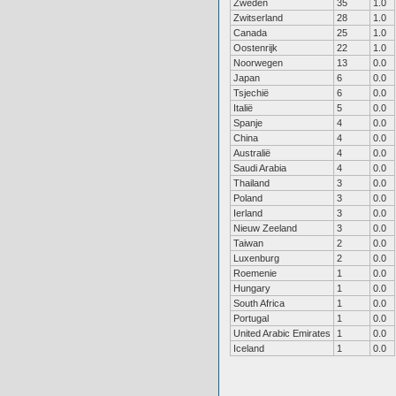
Zweden
35
1.0
Zwitserland
28
1.0
Canada
25
1.0
Oostenrijk
22
1.0
Noorwegen
13
0.0
Japan
6
0.0
Tsjechië
6
0.0
Italië
5
0.0
Spanje
4
0.0
China
4
0.0
Australië
4
0.0
Saudi Arabia
4
0.0
Thailand
3
0.0
Poland
3
0.0
Ierland
3
0.0
Nieuw Zeeland
3
0.0
Taiwan
2
0.0
Luxenburg
2
0.0
Roemenie
1
0.0
Hungary
1
0.0
South Africa
1
0.0
Portugal
1
0.0
United Arabic Emirates
1
0.0
Iceland
1
0.0