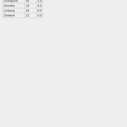
Overijssel
35
1.0
Drenthe
19
0.0
Limburg
18
0.0
Zeeland
12
0.0