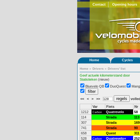
Contact
Opening hours
Home
Cycles
Home
»
Drivers
»
Drivers' list
Geef actuele kilometerstand door
Statistieken
(nieuw)
Bluevelo QB
DuoQuest
Mang
<<
<
>
>>
volled
Var
Fiets
Nr
1212
Quatrevelo
58
Carbon
114
Strada
113
307
Strada
169
741
Strada
90
658
Quest
311
528
Quatrevelo+
252
Carbon