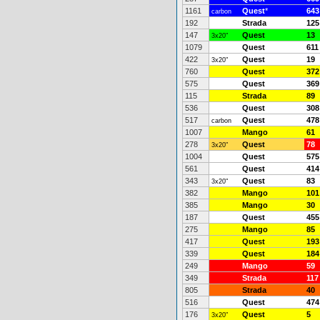
1161
Quest
*
643
carbon
192
Strada
125
147
Quest
13
3x20"
1079
Quest
611
422
Quest
19
3x20"
760
Quest
372
575
Quest
369
115
Strada
89
536
Quest
308
517
Quest
478
carbon
1007
Mango
61
278
Quest
78
3x20"
1004
Quest
575
561
Quest
414
343
Quest
83
3x20"
382
Mango
101
385
Mango
30
187
Quest
455
275
Mango
85
417
Quest
193
339
Quest
184
249
Mango
59
349
Strada
117
805
Strada
40
516
Quest
474
176
Quest
5
3x20"