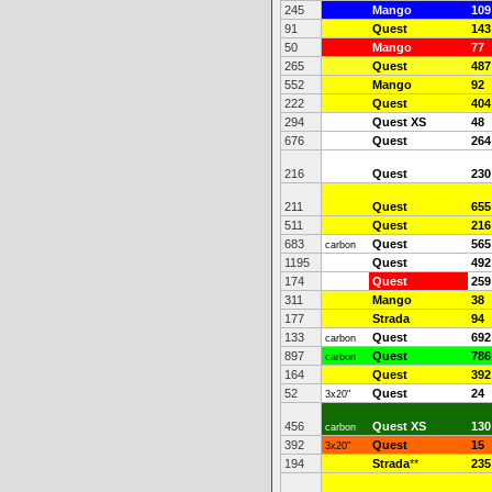
245
Mango
109
91
Quest
143
50
Mango
77
265
Quest
487
552
Mango
92
222
Quest
404
294
Quest XS
48
676
Quest
264
216
Quest
230
211
Quest
655
511
Quest
216
683
Quest
565
carbon
1195
Quest
492
174
Quest
259
311
Mango
38
177
Strada
94
133
Quest
692
carbon
897
Quest
786
carbon
164
Quest
392
52
Quest
24
3x20"
456
Quest XS
130
carbon
392
Quest
15
3x20"
194
Strada
**
235