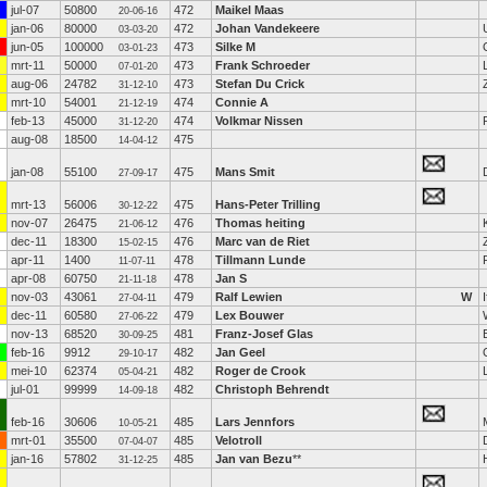
jul-07
50800
472
Maikel Maas
20-06-16
jan-06
80000
472
Johan Vandekeere
03-03-20
jun-05
100000
473
Silke M
03-01-23
mrt-11
50000
473
Frank Schroeder
07-01-20
aug-06
24782
473
Stefan Du Crick
31-12-10
mrt-10
54001
474
Connie A
21-12-19
feb-13
45000
474
Volkmar Nissen
31-12-20
aug-08
18500
475
14-04-12
jan-08
55100
475
Mans Smit
27-09-17
mrt-13
56006
475
Hans-Peter Trilling
30-12-22
nov-07
26475
476
Thomas heiting
21-06-12
dec-11
18300
476
Marc van de Riet
15-02-15
apr-11
1400
478
Tillmann Lunde
11-07-11
apr-08
60750
478
Jan S
21-11-18
nov-03
43061
479
Ralf Lewien
W
I
27-04-11
dec-11
60580
479
Lex Bouwer
27-06-22
nov-13
68520
481
Franz-Josef Glas
30-09-25
feb-16
9912
482
Jan Geel
29-10-17
mei-10
62374
482
Roger de Crook
05-04-21
jul-01
99999
482
Christoph Behrendt
14-09-18
feb-16
30606
485
Lars Jennfors
10-05-21
mrt-01
35500
485
Velotroll
07-04-07
jan-16
57802
485
Jan van Bezu
**
31-12-25