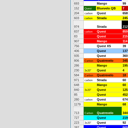
693
Mango
99
152
Bluevelo QB
7
Quest
204
Quest
658
carbon
603
Strada
245
carbon
974
Strada
212
837
Quest
859
carbon
83
Quest
215
907
Mango
114
756
Quest XS
39
406
Quest
137
935
Quest
360
806
Quatrevelo
345
Carbon
286
Mango
195
230
Quest
4
3x20"
584
Quatrevelo
18
Carbon
971
Strada
60
carbon
648
Mango
60
840
Quest
125
3x20"
85
Quest
452
280
Quest
674
carbon
1179
Mango
68
713
Quatrevelo
344
Carbon
727
Quest
219
223
Quest
92
3x20"
287
Quest
669