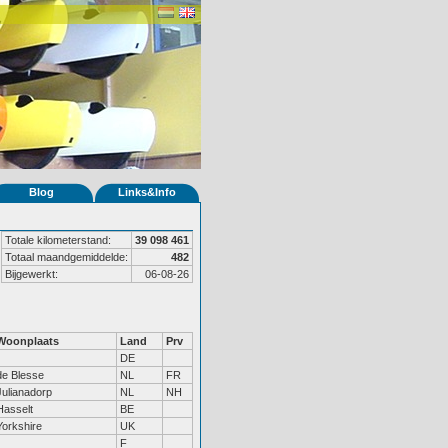
Blog
Links&Info
Totale kilometerstand:
39 098 461
Totaal maandgemiddelde:
482
Bijgewerkt:
06-08-26
Woonplaats
Land
Prv
DE
de Blesse
NL
FR
Julianadorp
NL
NH
Hasselt
BE
Yorkshire
UK
F