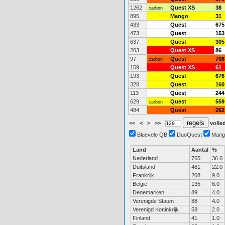
1262
Quest XS
38
carbon
895
Mango
31
433
Quest
675
473
Quest
153
637
Quest
305
203
Quest XS
86
97
Quest
708
carbon
159
Quest XS
61
193
Quest
676
328
Quest
160
113
Quest
244
629
Quest
559
carbon
484
Quest
262
<<
<
>
>>
volled
Bluevelo QB
DuoQuest
Mang
Land
Aantal
%
Nederland
765
36.0
Duitsland
481
22.0
Frankrijk
208
9.0
België
135
6.0
Denemarken
89
4.0
Verenigde Staten
88
4.0
Verenigd Koninkrijk
58
2.0
Finland
41
1.0