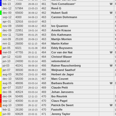
feb-13
2000
461
Toni Cornelissen
*
W
28-06-13
dec-12
57984
462
René G
15-05-23
dec-00
65600
462
Hubert Sudi
W
30-09-12
sep-12
4000
463
Carsten Dohrmann
04-06-13
apr-01
32916
463
03-03-07
nov-09
15000
463
Ivo Quanten
03-08-12
dec-09
22951
463
Amelie Krause
19-01-14
nov-11
73289
463
Eric Kathmann
05-01-25
mrt-09
25100
463
Martijn Morrien
20-09-13
mrt-11
26000
464
Martin Kelter
02-11-15
jan-05
6021
464
Eddy Buyssens
31-01-06
mei-03
47755
464
Cor van der Nat
W
26-11-11
jan-12
6100
464
Christof Blaser
02-03-13
jun-10
24000
465
velomobiel.nl
01-10-14
jul-03
40241
466
Rainer Rauschenberg
W
09-09-10
jan-07
36500
466
Weijnand Saathof
09-08-13
aug-03
36250
466
Herbert de Jager
23-01-10
dec-10
58200
467
Marc Couvet
24-04-21
aug-05
48006
468
Barbara Buatois
W
03-03-14
apr-07
33257
469
Claude Petit
28-02-13
dec-06
40524
469
Johan Janssens
03-03-14
dec-04
50495
470
Ibo Reurink
12-11-13
sep-12
40000
470
Claus Pagel
01-10-19
aug-10
13000
470
Patrick De Swert
W
26-11-12
feb-11
26180
470
Fastolfe
19-10-15
jun-00
60628
471
Jeremy Taylor
22-02-11