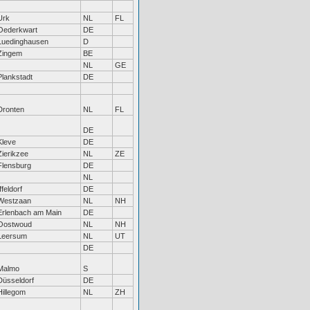
Urk
NL
FL
Oederkwart
DE
Luedinghausen
D
Zingem
BE
NL
GE
Plankstadt
DE
Dronten
NL
FL
DE
Kleve
DE
Zierikzee
NL
ZE
Flensburg
DE
NL
ffeldorf
DE
Westzaan
NL
NH
Erlenbach am Main
DE
Oostwoud
NL
NH
Leersum
NL
UT
DE
Malmo
S
Düsseldorf
DE
Hillegom
NL
ZH