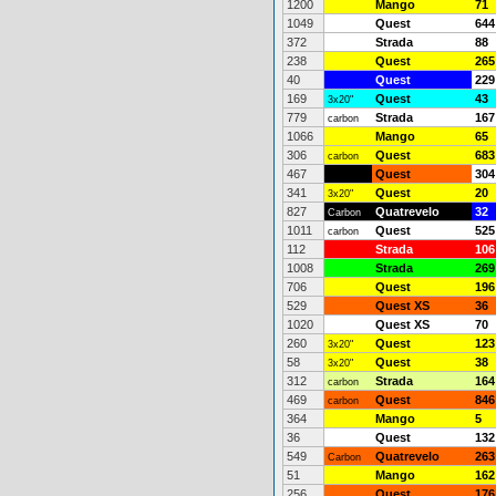
1200
Mango
71
1049
Quest
644
372
Strada
88
238
Quest
265
40
Quest
229
169
Quest
43
3x20"
779
Strada
167
carbon
1066
Mango
65
306
Quest
683
carbon
467
Quest
304
341
Quest
20
3x20"
827
Quatrevelo
32
Carbon
1011
Quest
525
carbon
112
Strada
106
1008
Strada
269
706
Quest
196
529
Quest XS
36
1020
Quest XS
70
260
Quest
123
3x20"
58
Quest
38
3x20"
312
Strada
164
carbon
469
Quest
846
carbon
364
Mango
5
36
Quest
132
549
Quatrevelo
263
Carbon
51
Mango
162
256
Quest
176