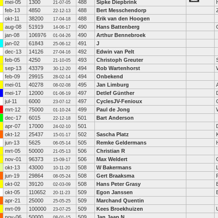
mei-05
1300
488
Sipke Diepbrink
21-07-05
feb-13
4850
488
Bert Messchendorp
22-12-13
okt-11
38200
488
Erik van den Hoogen
17-04-18
aug-08
51919
490
Hans Battenberg
14-06-17
jan-08
106976
490
Arthur Bennebroek
01-04-26
jan-02
61843
491
J
25-06-12
dec-13
14126
492
Edwin van Pelt
27-04-16
feb-05
4250
493
Christoph Greuter
21-10-05
sep-13
43379
494
Rob Wartenhorst
30-12-20
feb-09
29915
494
Onbekend
28-02-14
mei-01
40278
495
Jan Limburg
08-02-08
mei-17
12000
497
Detlef Günther
01-06-19
jul-11
6000
497
CyclesJV-Fenioux
23-07-12
mrt-12
75000
499
Paul de Jong
01-10-24
dec-17
6015
501
Bart Anderson
22-12-18
apr-07
17000
501
24-02-10
okt-12
25437
502
Sascha Platz
15-01-17
jun-13
5625
505
Remke Geldermans
06-05-14
mrt-05
50000
506
Christian R
21-05-13
nov-01
96373
506
Max Weldert
15-09-17
okt-13
43000
508
W Bakermans
10-11-20
jun-19
29864
508
Gert Braaksma
08-05-24
okt-02
39120
508
Hans Peter Grasy
02-03-09
okt-05
110652
509
Egon Janssen
20-11-23
apr-21
25000
509
Marchand Quentin
25-05-25
mrt-09
100000
509
Kees Broekhuizen
23-07-25
nov-06
50000
509
Jan Jaap N
08-01-15