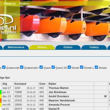
About us
Dealers
Maintenance
Drivers
Orders
Gallery
o
Quatrevelo
Quatrevelo+
Quest
Quest XS
Snoek
Snoek-L
Strada
ige lijst
Afg
Kmstand
Gem
Rijder
sep-17
1104
442
Thomas Marten
26-11-17
jun-12
73968
443
Jan Brinkman
22-04-26
dec-13
43242
444
André Dronkers
W
10-01-22
nov-11
15419
445
Maarten Vandebroek
01-10-14
mrt-09
19500
445
Amanda Prosser
19-11-12
jul-21
25474
446
Daniel R
07-04-26