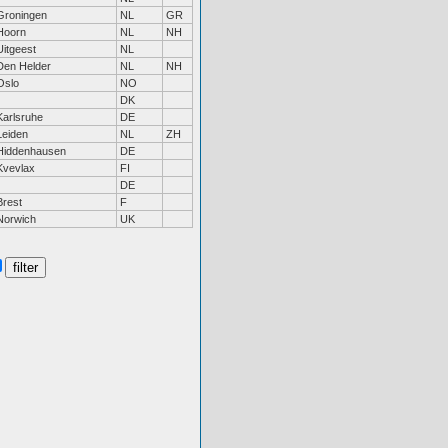
Groningen
NL
GR
Hoorn
NL
NH
Uitgeest
NL
Den Helder
NL
NH
Oslo
NO
DK
Karlsruhe
DE
Leiden
NL
ZH
Hiddenhausen
DE
Kvevlax
FI
DE
Brest
F
Norwich
UK