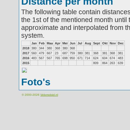
Distance per month
The following table contain distances
the 1st of the mentioned month until 
approximate and interpolated from th
system.
Jan
Feb
Maa
Apr
Mei
Jun
Jul
Aug
Sept
Okt
Nov
Dec
2018
380
344
380
368
380
368
2017
560
479
667
23
687
759
380
381
368
381
368
381
2016
483
567
567
765
698
950
671
714
624
604
674
483
2015
809
864
263
639
Foto's
© 2000-2026
Velomobiel.nl