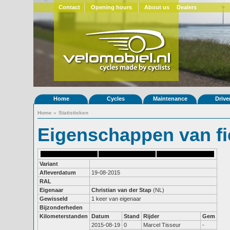
Contact
Opening hours
About us
Dealers
Home
Cycles
Maintenance
Drive
Home
»
Statistieken
Eigenschappen van fi
Variant
Afleverdatum
19-08-2015
RAL
Eigenaar
Christian van der Stap
(NL)
Gewisseld
1 keer van eigenaar
Bijzonderheden
Kilometerstanden
Datum
Stand
Rijder
Gem
2015-08-19
0
Marcel Tisseur
-