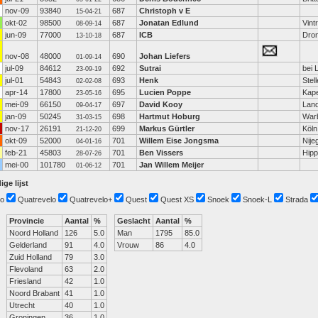
nov-09
93840
687
Christoph v E
15-04-21
okt-02
98500
687
Jonatan Edlund
Vint
08-09-14
jun-09
77000
687
ICB
Dro
13-10-18
nov-08
48000
690
Johan Liefers
01-09-14
jul-09
84612
692
Sutrai
bei 
23-09-19
jul-01
54843
693
Henk
Stel
02-02-08
apr-14
17800
695
Lucien Poppe
Kape
23-05-16
mei-09
66150
697
David Kooy
Lan
09-04-17
jan-09
50245
698
Hartmut Hoburg
War
31-03-15
nov-17
26191
699
Markus Gürtler
Köln
21-12-20
okt-09
52000
701
Willem Eise Jongsma
Nije
04-01-16
feb-21
45803
701
Ben Vissers
Hipp
28-07-26
mei-00
101780
701
Jan Willem Meijer
01-06-12
ige lijst
o
Quatrevelo
Quatrevelo+
Quest
Quest XS
Snoek
Snoek-L
Strada
Provincie
Aantal
%
Geslacht
Aantal
%
Noord Holland
126
5.0
Man
1795
85.0
Gelderland
91
4.0
Vrouw
86
4.0
Zuid Holland
79
3.0
Flevoland
63
2.0
Friesland
42
1.0
Noord Brabant
41
1.0
Utrecht
40
1.0
Groningen
36
1.0