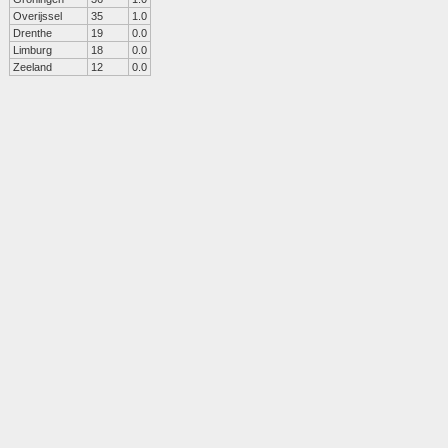
Overijssel
35
1.0
Drenthe
19
0.0
Limburg
18
0.0
Zeeland
12
0.0