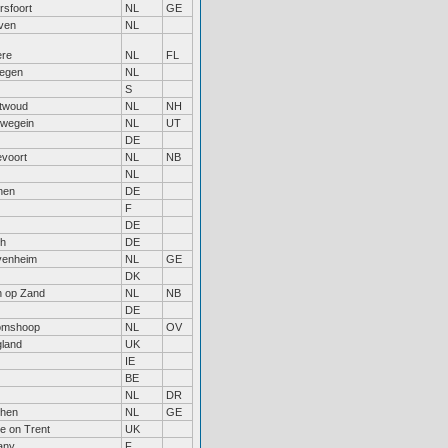
sfoort
NL
GE
ven
NL
ere
NL
FL
megen
NL
S
twoud
NL
NH
uwegein
NL
UT
DE
evoort
NL
NB
NL
hen
DE
F
DE
ch
DE
venheim
NL
GE
DK
n op Zand
NL
NB
DE
omshoop
NL
OV
land
UK
IE
BE
NL
DR
phen
NL
GE
e on Trent
UK
tany
F