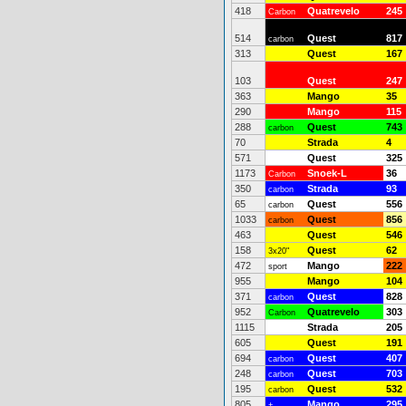
418
Quatrevelo
245
Carbon
514
Quest
817
carbon
313
Quest
167
103
Quest
247
363
Mango
35
290
Mango
115
288
Quest
743
carbon
70
Strada
4
571
Quest
325
1173
Snoek-L
36
Carbon
350
Strada
93
carbon
65
Quest
556
carbon
1033
Quest
856
carbon
463
Quest
546
158
Quest
62
3x20"
472
Mango
222
sport
955
Mango
104
371
Quest
828
carbon
952
Quatrevelo
303
Carbon
1115
Strada
205
605
Quest
191
694
Quest
407
carbon
248
Quest
703
carbon
195
Quest
532
carbon
805
Mango
295
+