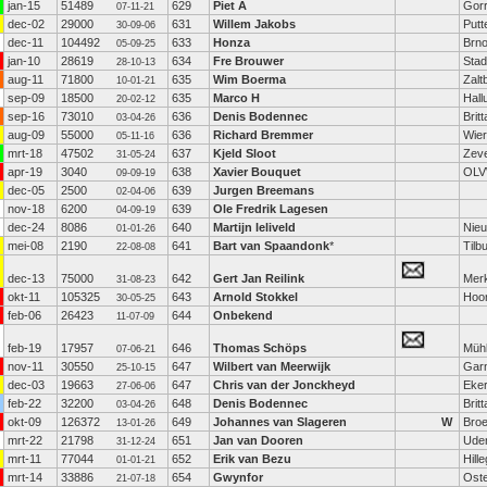
jan-15
51489
629
Piet A
Gorr
07-11-21
dec-02
29000
631
Willem Jakobs
Putt
30-09-06
dec-11
104492
633
Honza
Brn
05-09-25
jan-10
28619
634
Fre Brouwer
Stad
28-10-13
aug-11
71800
635
Wim Boerma
Zal
10-01-21
sep-09
18500
635
Marco H
Hall
20-02-12
sep-16
73010
636
Denis Bodennec
Brit
03-04-26
aug-09
55000
636
Richard Bremmer
Wie
05-11-16
mrt-18
47502
637
Kjeld Sloot
Zev
31-05-24
apr-19
3040
638
Xavier Bouquet
OL
09-09-19
dec-05
2500
639
Jurgen Breemans
02-04-06
nov-18
6200
639
Ole Fredrik Lagesen
04-09-19
dec-24
8086
640
Martijn leliveld
Nie
01-01-26
mei-08
2190
641
Bart van Spaandonk
*
Tilb
22-08-08
dec-13
75000
642
Gert Jan Reilink
Mer
31-08-23
okt-11
105325
643
Arnold Stokkel
Hoo
30-05-25
feb-06
26423
644
Onbekend
11-07-09
feb-19
17957
646
Thomas Schöps
Müh
07-06-21
nov-11
30550
647
Wilbert van Meerwijk
Gar
25-10-15
dec-03
19663
647
Chris van der Jonckheyd
Eke
27-06-06
feb-22
32200
648
Denis Bodennec
Brit
03-04-26
okt-09
126372
649
Johannes van Slageren
W
Bro
13-01-26
mrt-22
21798
651
Jan van Dooren
Ude
31-12-24
mrt-11
77044
652
Erik van Bezu
Hill
01-01-21
mrt-14
33886
654
Gwynfor
Ost
21-07-18