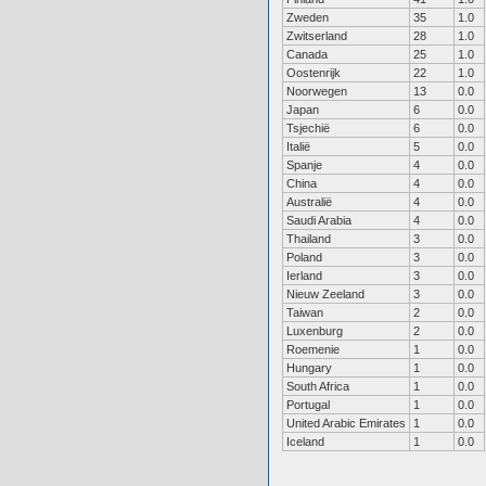
Zweden
35
1.0
Zwitserland
28
1.0
Canada
25
1.0
Oostenrijk
22
1.0
Noorwegen
13
0.0
Japan
6
0.0
Tsjechië
6
0.0
Italië
5
0.0
Spanje
4
0.0
China
4
0.0
Australië
4
0.0
Saudi Arabia
4
0.0
Thailand
3
0.0
Poland
3
0.0
Ierland
3
0.0
Nieuw Zeeland
3
0.0
Taiwan
2
0.0
Luxenburg
2
0.0
Roemenie
1
0.0
Hungary
1
0.0
South Africa
1
0.0
Portugal
1
0.0
United Arabic Emirates
1
0.0
Iceland
1
0.0