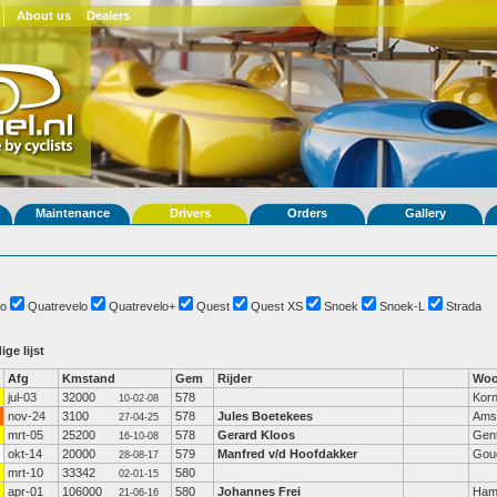
About us
Dealers
Maintenance
Drivers
Orders
Gallery
o
Quatrevelo
Quatrevelo+
Quest
Quest XS
Snoek
Snoek-L
Strada
ige lijst
Afg
Kmstand
Gem
Rijder
Woo
jul-03
32000
578
Kor
10-02-08
nov-24
3100
578
Jules Boetekees
Ams
27-04-25
mrt-05
25200
578
Gerard Kloos
Gen
16-10-08
okt-14
20000
579
Manfred v/d Hoofdakker
Gou
28-08-17
mrt-10
33342
580
02-01-15
apr-01
106000
580
Johannes Frei
Ham
21-06-16