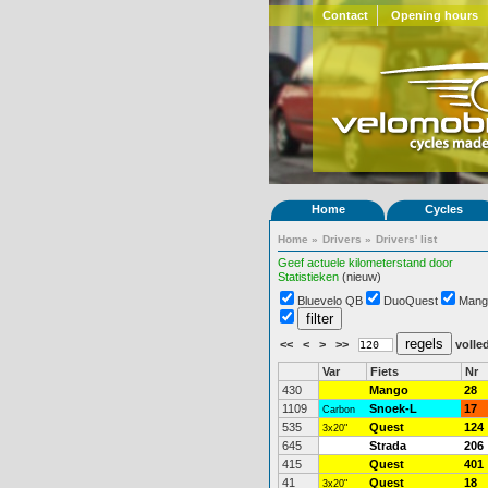
Contact
Opening hours
Home
Cycles
Home
»
Drivers
»
Drivers' list
Geef actuele kilometerstand door
Statistieken
(nieuw)
Bluevelo QB
DuoQuest
Mang
<<
<
>
>>
volled
Var
Fiets
Nr
430
Mango
28
1109
Snoek-L
17
Carbon
535
Quest
124
3x20"
645
Strada
206
415
Quest
401
41
Quest
18
3x20"