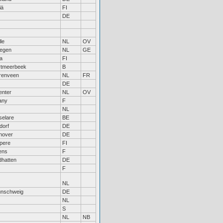
iä
FI
DE
le
NL
OV
megen
NL
GE
a
FI
rtmeerbeek
B
renveen
NL
FR
DE
enter
NL
OV
tany
F
NL
selare
BE
dorf
DE
nover
DE
pere
FI
ens
F
hatten
DE
F
NL
unschweig
DE
NL
S
NL
NB