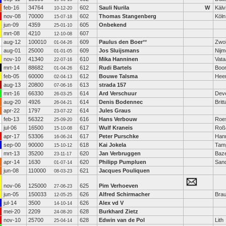
feb-16
34764
602
Sauli Nurila
W
Kälv
10-12-20
nov-08
70000
602
Thomas Stangenberg
Köln
15-07-18
jun-09
4359
605
Onbekend
25-01-10
mrt-08
4210
607
12-10-08
aug-12
100010
609
Paulus den Boer
**
Zwol
01-04-26
aug-01
25000
609
Jos Sluijsmans
Nij
01-01-05
nov-10
41340
610
Mika Hanninen
Vata
22-07-16
mrt-14
88682
612
Rudi Bartels
Boo
01-04-26
feb-05
60000
612
Bouwe Talsma
Hee
02-04-13
aug-13
20800
613
strada 157
07-06-16
mrt-16
66330
614
Ard Verschuur
Dev
26-03-25
aug-20
4926
614
Denis Bodennec
Brit
26-04-21
apr-22
1797
614
Jules Graus
23-07-22
feb-13
56322
616
Hans Verbouw
Roe
25-09-20
jul-06
16500
617
Wulf Kraneis
Roß
15-10-08
apr-17
53306
617
Peter Purschke
Han
16-06-24
sep-00
90000
618
Kai Jokela
Tam
15-10-12
mrt-13
35200
620
Jan Verbruggen
Baz
23-11-17
apr-14
1630
620
Philipp Pumpluen
Sand
01-07-14
jun-08
110000
621
Jacques Pouliquen
08-03-23
nov-06
125000
625
Pim Verhoeven
27-06-23
jun-05
150033
626
Alfred Schirmacher
Bra
12-05-25
jul-14
3500
626
Alex vd V
14-10-14
mei-20
2209
628
Burkhard Zietz
24-08-20
nov-10
25700
628
Edwin van de Pol
Lith
25-04-14