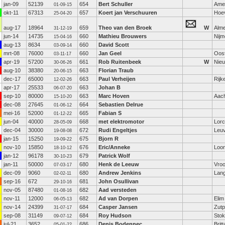
jan-09
52139
654
Bert Schuller
Amer
01-09-15
okt-11
67313
657
Koert jan Verschuuren
Hoe
25-04-20
aug-17
18964
659
Theo van den Broek
W
Alm
31-12-19
jun-14
14735
660
Mathieu Brouwers
Nij
15-04-16
aug-13
8634
660
David Scott
03-09-14
mrt-08
76000
660
Jan Geel
Oos
03-11-17
apr-19
57200
661
Rob Ruitenbeek
W
Nie
30-06-26
aug-10
38380
663
Florian Traub
20-06-15
dec-17
65000
663
Paul Verheijen
Rijk
12-02-26
apr-17
25533
663
Johan B
06-07-20
sep-10
80000
663
Marc Hoven
Aac
15-10-20
dec-08
27645
664
Sebastien Delrue
01-06-12
mei-16
52000
665
Fabian S
01-12-22
jun-04
40000
668
met elektromotor
Lor
28-05-09
dec-04
30000
672
Rudi Engeltjes
Leu
19-08-08
jan-15
15250
675
Bjorn R
19-09-22
nov-10
15850
676
Eric/Anneke
Loo
18-10-12
jan-12
96178
679
Patrick Wolf
30-10-23
jan-11
50000
680
Henk de Leeuw
Vro
07-03-17
dec-09
9060
680
Andrew Jenkins
Lang
02-02-11
sep-16
672
681
John Osullivan
29-10-16
nov-05
87480
682
Aad versteden
01-08-16
nov-11
12000
682
Ad van Dorpen
Elim
06-05-13
nov-14
24399
684
Casper Jansen
Zut
31-07-17
sep-08
31149
684
Roy Hudson
Stok
09-07-12
jul-21
3652
686
Denis Bodennec
Brit
05-01-22