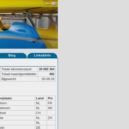
Blog
Links&Info
Totale kilometerstand:
39 089 364
Totaal maandgemiddelde:
482
Bijgewerkt:
05-08-26
nplaats
Land
Prv
nhorn
NL
FR
telveen
NL
NH
thod
CH
da
NL
ZH
NL
eln
DE