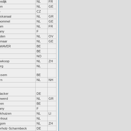
edijk
NL
FR
en
NL
GE
o
CZ
skanaal
NL
GR
tbommel
NL
GE
um
NL
FR
tany
F
rden
NL
OV
enaar
NL
GE
VWAVER
BE
BE
NO
uwkoop
NL
ZH
urg
NL
ksem
BE
rn
NL
NH
lacker
DE
nwerd
NL
GR
ren
BE
tany
F
ekhuizen
NL
LI
nhout
NL
egom
NL
ZH
erholz-Scharmbeck
DE