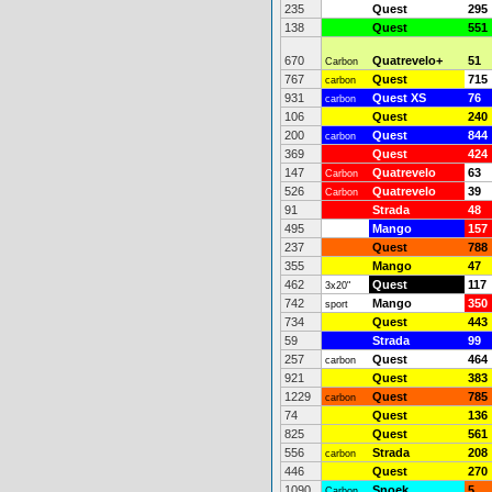
235
Quest
295
138
Quest
551
670
Quatrevelo+
51
Carbon
767
Quest
715
carbon
931
Quest XS
76
carbon
106
Quest
240
200
Quest
844
carbon
369
Quest
424
147
Quatrevelo
63
Carbon
526
Quatrevelo
39
Carbon
91
Strada
48
495
Mango
157
237
Quest
788
355
Mango
47
462
Quest
117
3x20"
742
Mango
350
sport
734
Quest
443
59
Strada
99
257
Quest
464
carbon
921
Quest
383
1229
Quest
785
carbon
74
Quest
136
825
Quest
561
556
Strada
208
carbon
446
Quest
270
1090
Snoek
5
Carbon