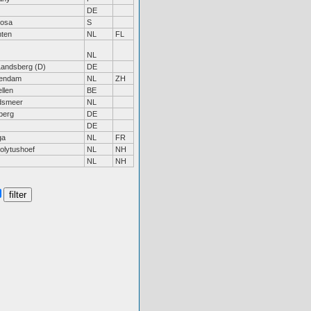
DE
rosa
S
nten
NL
FL
NL
Landsberg (D)
DE
lendam
NL
ZH
llen
BE
dsmeer
NL
berg
DE
DE
ga
NL
FR
olytushoef
NL
NH
NL
NH