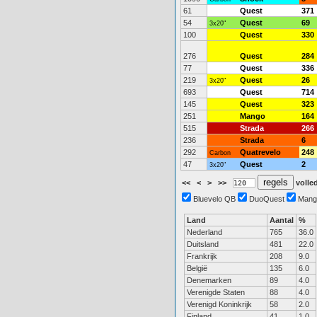
61
Quest
371
54
Quest
69
3x20"
100
Quest
330
276
Quest
284
77
Quest
336
219
Quest
26
3x20"
693
Quest
714
145
Quest
323
251
Mango
164
515
Strada
266
236
Strada
6
292
Quatrevelo
248
Carbon
47
Quest
2
3x20"
<<
<
>
>>
volled
Bluevelo QB
DuoQuest
Mang
Land
Aantal
%
Nederland
765
36.0
Duitsland
481
22.0
Frankrijk
208
9.0
België
135
6.0
Denemarken
89
4.0
Verenigde Staten
88
4.0
Verenigd Koninkrijk
58
2.0
Finland
41
1.0