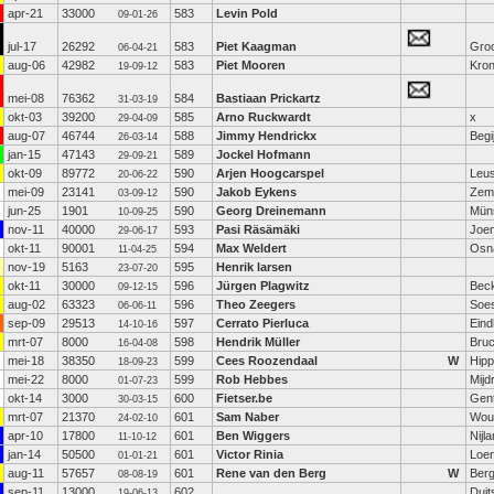
apr-21
33000
583
Levin Pold
09-01-26
jul-17
26292
583
Piet Kaagman
Gro
06-04-21
aug-06
42982
583
Piet Mooren
Kro
19-09-12
mei-08
76362
584
Bastiaan Prickartz
31-03-19
okt-03
39200
585
Arno Ruckwardt
x
29-04-09
aug-07
46744
588
Jimmy Hendrickx
Begi
26-03-14
jan-15
47143
589
Jockel Hofmann
29-09-21
okt-09
89772
590
Arjen Hoogcarspel
Leu
20-06-22
mei-09
23141
590
Jakob Eykens
Zem
03-09-12
jun-25
1901
590
Georg Dreinemann
Mün
10-09-25
nov-11
40000
593
Pasi Räsämäki
Joe
29-06-17
okt-11
90001
594
Max Weldert
Osn
11-04-25
nov-19
5163
595
Henrik larsen
23-07-20
okt-11
30000
596
Jürgen Plagwitz
Bec
09-12-15
aug-02
63323
596
Theo Zeegers
Soe
06-06-11
sep-09
29513
597
Cerrato Pierluca
Ein
14-10-16
mrt-07
8000
598
Hendrik Müller
Bruc
16-04-08
mei-18
38350
599
Cees Roozendaal
W
Hipp
18-09-23
mei-22
8000
599
Rob Hebbes
Mijd
01-07-23
okt-14
3000
600
Fietser.be
Gen
30-03-15
mrt-07
21370
601
Sam Naber
Wou
24-02-10
apr-10
17800
601
Ben Wiggers
Nijl
11-10-12
jan-14
50500
601
Victor Rinia
Loen
01-01-21
aug-11
57657
601
Rene van den Berg
W
Ber
08-08-19
sep-11
13000
602
Duit
19-06-13