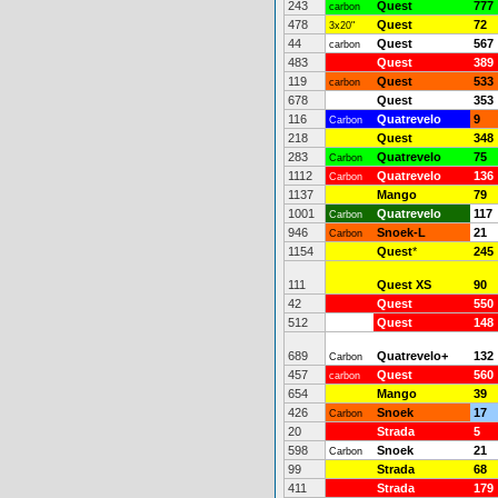
243
Quest
777
carbon
478
Quest
72
3x20"
44
Quest
567
carbon
483
Quest
389
119
Quest
533
carbon
678
Quest
353
116
Quatrevelo
9
Carbon
218
Quest
348
283
Quatrevelo
75
Carbon
1112
Quatrevelo
136
Carbon
1137
Mango
79
1001
Quatrevelo
117
Carbon
946
Snoek-L
21
Carbon
1154
Quest
*
245
111
Quest XS
90
42
Quest
550
512
Quest
148
689
Quatrevelo+
132
Carbon
457
Quest
560
carbon
654
Mango
39
426
Snoek
17
Carbon
20
Strada
5
598
Snoek
21
Carbon
99
Strada
68
411
Strada
179