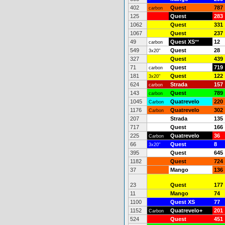
402
Quest
787
carbon
125
Quest
283
1062
Quest
331
1067
Quest
237
49
Quest XS
**
12
carbon
549
Quest
28
3x20"
327
Quest
439
71
Quest
719
carbon
181
Quest
122
3x20"
624
Strada
157
carbon
143
Quest
789
carbon
1045
Quatrevelo
220
Carbon
1176
Quatrevelo
302
Carbon
207
Strada
135
717
Quest
166
225
Quatrevelo
36
Carbon
66
Quest
8
3x20"
395
Quest
645
1182
Quest
724
37
Mango
136
23
Quest
177
11
Mango
74
1100
Quest XS
77
1152
Quatrevelo+
201
Carbon
524
Quest
451