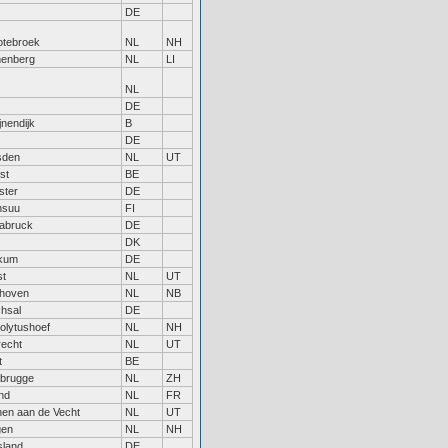
DE
otebroek
NL
NH
nenberg
NL
LI
NL
DE
jnendijk
B
DE
sden
NL
UT
st
BE
ster
DE
nsuu
FI
abruck
DE
DK
kum
DE
st
NL
UT
dhoven
NL
NB
hsal
DE
olytushoef
NL
NH
recht
NL
UT
t
BE
brugge
NL
ZH
and
NL
FR
en aan de Vecht
NL
UT
gen
NL
NH
sland
DE