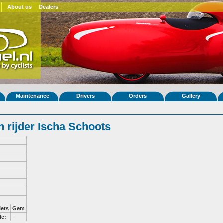
About us
Dealers
Maintenance
Drivers
Orders
Gallery
 rijder Ischa Schoots
iets
Gem
de:
-