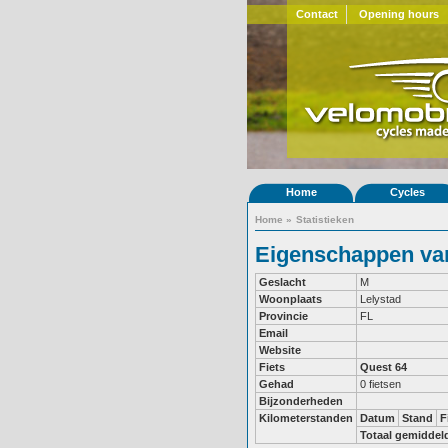
Contact
Opening hours
Home
Cycles
Home
»
Statistieken
Eigenschappen van
Geslacht
M
Woonplaats
Lelystad
Provincie
FL
Email
Website
Fiets
Quest 64
Gehad
0 fietsen
Bijzonderheden
Kilometerstanden
Datum
Stand
F
Totaal gemiddel