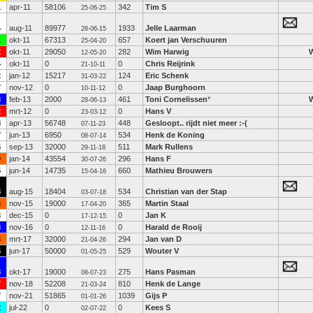
1
apr-11
58106
342
Tim S
25-06-25
4
aug-11
89977
1933
Jelle Laarman
28-06-15
1
okt-11
67313
657
Koert jan Verschuuren
25-04-20
2
okt-11
29050
282
Wim Harwig
12-05-20
4
okt-11
0
0
Chris Reijrink
21-10-11
2
jan-12
15217
124
Eric Schenk
31-03-22
7
nov-12
0
0
Jaap Burghoorn
10-11-12
3
feb-13
2000
461
Toni Cornelissen
*
28-06-13
2
mrt-12
0
0
Hans V
23-03-12
8
apr-13
56748
448
Gesloopt.. rijdt niet meer :-(
07-11-23
7
jun-13
6950
534
Henk de Koning
08-07-14
5
sep-13
32000
511
Mark Rullens
29-11-18
0
jan-14
43554
296
Hans F
30-07-26
5
jun-14
14735
660
Mathieu Brouwers
15-04-16
8
aug-15
18404
534
Christian van der Stap
03-07-18
3
nov-15
19000
365
Martin Staal
17-04-20
3
dec-15
0
0
Jan K
17-12-15
8
nov-16
0
0
Harald de Rooij
12-11-16
3
mrt-17
32000
294
Jan van D
21-04-26
5
jun-17
50000
529
Wouter V
01-05-25
8
okt-17
19000
275
Hans Pasman
08-07-23
7
nov-18
52208
810
Henk de Lange
21-03-24
7
nov-21
51865
1039
Gijs P
01-01-26
2
jul-22
0
0
Kees S
02-07-22