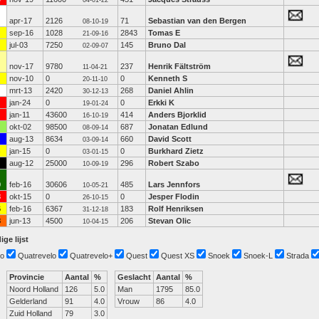
04-01-22
apr-17
2126
71
Sebastian van den Bergen
08-10-19
sep-16
1028
2843
Tomas E
21-09-16
jul-03
7250
145
Bruno Dal
02-09-07
nov-17
9780
237
Henrik Fältström
11-04-21
nov-10
0
0
Kenneth S
20-11-10
mrt-13
2420
268
Daniel Ahlin
30-12-13
jan-24
0
0
Erkki K
19-01-24
jan-11
43600
414
Anders Bjorklid
16-10-19
okt-02
98500
687
Jonatan Edlund
08-09-14
aug-13
8634
660
David Scott
03-09-14
jan-15
0
0
Burkhard Zietz
03-01-15
aug-12
25000
296
Robert Szabo
10-09-19
0
feb-16
30606
485
Lars Jennfors
10-05-21
3
okt-15
0
0
Jesper Flodin
26-10-15
6
feb-16
6367
183
Rolf Henriksen
31-12-18
8
jun-13
4500
206
Stevan Olic
10-04-15
ige lijst
o
Quatrevelo
Quatrevelo+
Quest
Quest XS
Snoek
Snoek-L
Strada
Provincie
Aantal
%
Geslacht
Aantal
%
Noord Holland
126
5.0
Man
1795
85.0
Gelderland
91
4.0
Vrouw
86
4.0
Zuid Holland
79
3.0