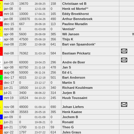
9
mei-15
19670
158
Christiaan vd B
28-09-25
7
jan-08
0
0
Henk vd Mortel
**
12-01-08
9
mrt-16
10000
165
Eddy Broekhorst
17-04-21
9
jan-08
106976
490
Arthur Bennebroek
01-04-26
4
dec-15
667
113
Pauline Muradin
26-06-16
5
mrt-08
0
0
Ventisit
*
01-03-08
2
apr-08
5600
385
Wil Jansen
26-06-09
3
apr-08
47500
356
Thijs K
05-06-19
5
mei-08
2190
641
Bart van Spaandonk
*
22-08-08
7
mei-08
76362
584
Bastiaan Prickartz
31-03-19
9
jun-08
60000
296
Andre de Boer
19-04-25
9
apr-08
60750
478
Jan S
21-11-18
1
aug-08
50000
256
Ed d L
06-11-24
9
dec-17
6015
501
Bart Anderson
22-12-18
0
dec-17
0
0
Martin S
23-12-17
1
jun-21
18500
340
Richard Kouldream
14-12-25
1
jul-21
3400
314
Jurjen B
08-06-22
3
mrt-19
10524
245
Huub Toussaint
04-10-22
4
nov-08
48000
690
Johan Liefers
01-09-14
5
nov-08
35583
395
Henk Kaatee
26-05-16
6
jan-09
0
0
Jochem B
01-01-09
8
jun-21
0
0
Ronald
19-06-21
9
jun-21
1700
59
Theo G
11-11-23
2
apr-22
1797
614
Jules Graus
23-07-22