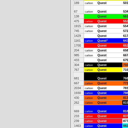
189
Quest
50
carbon
67
Quest
53
carbon
138
Quest
55
475
Quest
55
carbon
1915
Quest
55
carbon
745
Quest
57
carbon
1429
Quest
61
1161
Quest
*
64
carbon
1700
Quest
65
204
Quest
65
carbon
985
Quest
66
carbon
433
Quest
67
304
Quest
71
carbon
767
Quest
71
carbon
681
Quest
76
667
Quest
77
carbon
2034
Quest
78
carbon
1930
Quest
78
carbon
430
Quest
81
carbon
262
Quest
81
carbon
669
Quest
81
carbon
233
Quest
83
carbon
239
Quest
87
carbon
1463
Quest
88
carbon