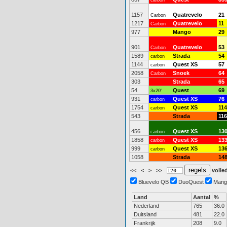
carbon
1157
Quatrevelo
21
Carbon
1217
Quatrevelo
11
Carbon
977
Mango
29
901
Quatrevelo
53
Carbon
1589
Strada
54
carbon
1144
Quest XS
57
carbon
2058
Snoek
64
Carbon
303
Strada
65
54
Quest
69
3x20"
931
Quest XS
76
carbon
1754
Quest XS
114
carbon
543
Strada
116
456
Quest XS
13
carbon
1858
Quest XS
13
carbon
999
Quest XS
13
carbon
1058
Strada
14
<<
<
>
>>
volled
Bluevelo QB
DuoQuest
Mang
Land
Aantal
%
Nederland
765
36.0
Duitsland
481
22.0
Frankrijk
208
9.0