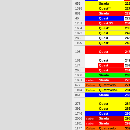
653
Strada
21
1398
Quest
**
22
881
Strada
22
40
Quest
22
1231
Quest XS
23
1654
Quest
*
23
1022
Quest
24
285
Quest
24
1155
Quest
*
24
103
Quest
24
181
Quest
24
174
Quest
25
263
Quest
26
1008
Strada
26
1891
Strada
27
carbon
677
Quatrevelo
27
Carbon
1104
Quatrevelo+
28
Carbon
861
Strada
28
276
Quest
28
391
Quest
28
1746
Quest
29
2066
Strada
29
carbon
1181
Strada
29
carbon
1177
Quatrevelo
30
Carbon