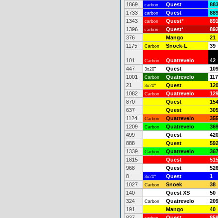
1869
Quest
88
carbon
1733
Quest
88
carbon
1343
Quest
*
89
carbon
1396
Quest
*
89
carbon
376
Mango
21
1175
Snoek-L
39
Carbon
101
Quatrevelo
42
Carbon
447
Quest
10
3x20"
1001
Quatrevelo
117
Carbon
21
Quest
12
3x20"
1082
Quatrevelo
12
Carbon
870
Quest
15
637
Quest
30
1124
Quatrevelo
35
Carbon
1209
Quatrevelo
36
Carbon
499
Quest
42
888
Quest
59
1339
Quatrevelo
36
Carbon
1815
Quest
51
968
Quest
52
8
Quest
1
3x20"
1027
Snoek
38
Carbon
140
Quest XS
50
324
Quatrevelo
20
Carbon
191
Mango
40
837
Quest
85