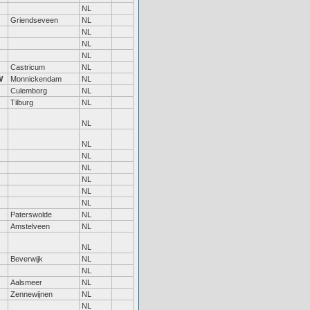
NL
Griendseveen
NL
NL
NL
NL
Castricum
NL
W
Monnickendam
NL
Culemborg
NL
Tilburg
NL
NL
NL
NL
NL
NL
NL
NL
Paterswolde
NL
Amstelveen
NL
NL
Beverwijk
NL
NL
Aalsmeer
NL
Zennewijnen
NL
NL