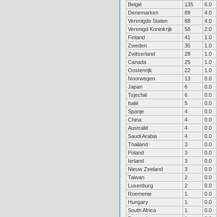
België
135
6.0
Denemarken
89
4.0
Verenigde Staten
88
4.0
Verenigd Koninkrijk
58
2.0
Finland
41
1.0
Zweden
35
1.0
Zwitserland
28
1.0
Canada
25
1.0
Oostenrijk
22
1.0
Noorwegen
13
0.0
Japan
6
0.0
Tsjechië
6
0.0
Italië
5
0.0
Spanje
4
0.0
China
4
0.0
Australië
4
0.0
Saudi Arabia
4
0.0
Thailand
3
0.0
Poland
3
0.0
Ierland
3
0.0
Nieuw Zeeland
3
0.0
Taiwan
2
0.0
Luxenburg
2
0.0
Roemenie
1
0.0
Hungary
1
0.0
South Africa
1
0.0