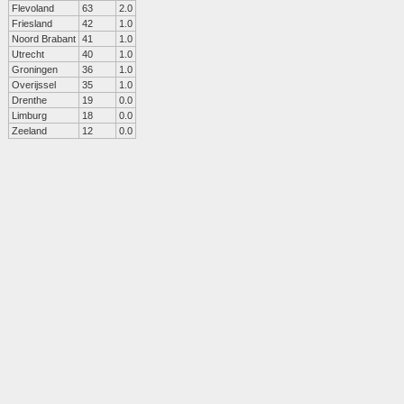
Flevoland
63
2.0
Friesland
42
1.0
Noord Brabant
41
1.0
Utrecht
40
1.0
Groningen
36
1.0
Overijssel
35
1.0
Drenthe
19
0.0
Limburg
18
0.0
Zeeland
12
0.0