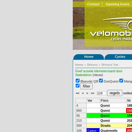
Contact
Opening hours
Home
Cycles
Home
»
Drivers
»
Drivers' list
Geef actuele kilometerstand door
Statistieken
(nieuw)
Bluevelo QB
DuoQuest
Mang
<<
<
>
>>
volled
Var
Fiets
Nr
4
Quest
18
660
Quest
19
65
Quest
19
210
Quest
20
589
Strada
20
166
Quatrevelo
20
Carbon