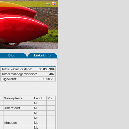
Blog
Links&Info
Totale kilometerstand:
39 095 984
Totaal maandgemiddelde:
482
Bijgewerkt:
06-08-26
Woonplaats
Land
Prv
NL
Amersfoort
NL
NL
NL
nijmegen
NL
NL