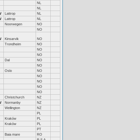
NL
NL
W
Lattrop
NL
W
Lattrop
NL
Noorwegen
NO
NO
W
Kinsarvik
NO
Trondheim
NO
NO
NO
Dal
NO
NO
Oslo
NO
NO
NO
NO
NO
Christchurch
NZ
W
Normanby
NZ
Wellington
NZ
PL
Kraków
PL
Kraków
PL
PT
Baia mare
RO
R.S.A.