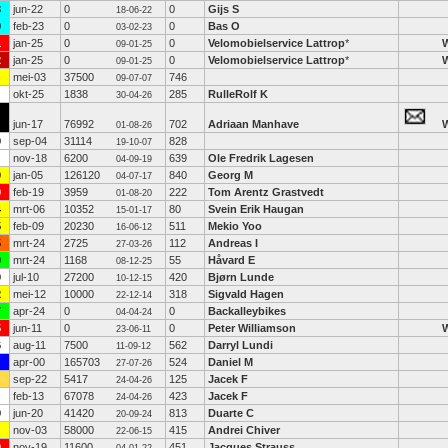
3
jun-22
0
0
Gijs S
18-06-22
9
feb-23
0
0
Bas O
03-02-23
1
jan-25
0
0
Velomobielservice Lattrop
*
09-01-25
2
jan-25
0
0
Velomobielservice Lattrop
*
09-01-25
mei-03
37500
746
09-07-07
okt-25
1838
285
RulleRolf K
30-04-26
jun-17
76992
702
Adriaan Manhave
01-08-26
9
sep-04
31114
828
19-10-07
nov-18
6200
639
Ole Fredrik Lagesen
04-09-19
0
jan-05
126120
840
Georg M
04-07-17
9
feb-19
3959
222
Tom Arentz Grastvedt
01-08-20
4
mrt-06
10352
80
Svein Erik Haugan
15-01-17
5
feb-09
20230
511
Mekio Yoo
16-06-12
5
mrt-24
2725
112
Andreas I
27-03-26
9
mrt-24
1168
55
Håvard E
08-12-25
0
jul-10
27200
420
Bjørn Lunde
10-12-15
2
mei-12
10000
318
Sigvald Hagen
22-12-14
7
apr-24
0
0
Backalleybikes
04-04-24
5
jun-11
0
0
Peter Williamson
23-06-11
6
aug-11
7500
562
Darryl Lundi
11-09-12
apr-00
165703
524
Daniel M
27-07-26
sep-22
5417
125
Jacek F
24-04-26
feb-13
67078
423
Jacek F
24-04-26
9
jun-20
41420
813
Duarte C
20-09-24
nov-03
58000
415
Andrei Chiver
22-06-15
9
nov-19
11600
451
Jacques Strauss