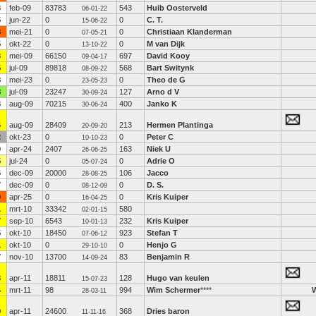
3
feb-09
83783
543
Huib Oosterveld
06-01-22
5
jun-22
0
0
C. T.
15-06-22
8
mei-21
0
0
Christiaan Klanderman
07-05-21
5
okt-22
0
0
M van Dijk
13-10-22
3
mei-09
66150
697
David Kooy
09-04-17
5
jul-09
89818
568
Bart Switynk
08-09-22
8
mei-23
0
0
Theo de G
23-05-23
8
jul-09
23247
127
Arno d V
30-09-24
3
aug-09
70215
400
Janko K
30-06-24
6
aug-09
28409
213
Hermen Plantinga
20-09-20
2
okt-23
0
0
Peter C
10-10-23
0
apr-24
2407
163
Niek U
26-06-25
5
jul-24
0
0
Adrie O
05-07-24
6
dec-09
20000
106
Jacco
28-08-25
7
dec-09
0
0
D. S.
08-12-09
9
apr-25
0
0
Kris Kuiper
16-04-25
1
mrt-10
33342
580
02-01-15
7
sep-10
6543
232
Kris Kuiper
10-01-13
5
okt-10
18450
923
Stefan T
07-06-12
1
okt-10
0
0
Henjo G
29-10-10
7
nov-10
13700
83
Benjamin R
14-09-24
3
apr-11
18811
128
Hugo van keulen
15-07-23
4
mrt-11
98
994
Wim Schermer
****
28-03-11
9
apr-11
24600
368
Dries baron
11-11-16