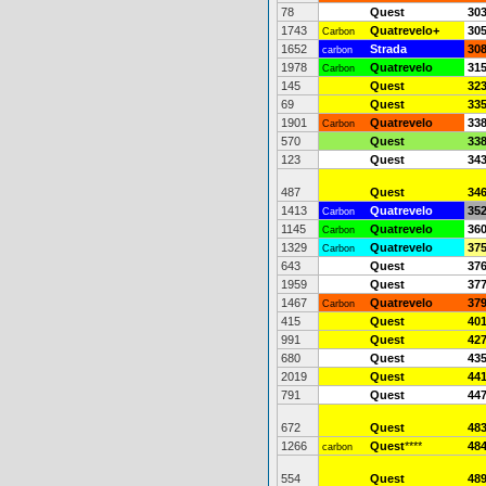
78
Quest
30
1743
Quatrevelo+
30
Carbon
1652
Strada
30
carbon
1978
Quatrevelo
31
Carbon
145
Quest
32
69
Quest
33
1901
Quatrevelo
33
Carbon
570
Quest
33
123
Quest
34
487
Quest
34
1413
Quatrevelo
35
Carbon
1145
Quatrevelo
36
Carbon
1329
Quatrevelo
37
Carbon
643
Quest
37
1959
Quest
37
1467
Quatrevelo
37
Carbon
415
Quest
40
991
Quest
42
680
Quest
43
2019
Quest
44
791
Quest
44
672
Quest
48
1266
Quest
****
48
carbon
554
Quest
48