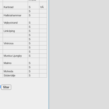
Karlstad
S
VÄ
S
Hallstahammar
S
Vejbystrand
S
S
Linköping
S
S
S
Vintrosa
S
S
S
Munka-Ljungby
S
Malmo
S
S
Moheda
S
Södertälje
S