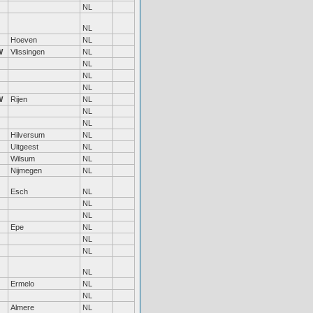
NL
NL
Hoeven
NL
W
Vlissingen
NL
NL
NL
NL
W
Rijen
NL
NL
NL
Hilversum
NL
Uitgeest
NL
Wilsum
NL
Nijmegen
NL
Esch
NL
NL
NL
Epe
NL
NL
NL
NL
Ermelo
NL
NL
Almere
NL