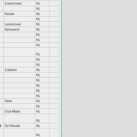
Zoetermeer
NL
NL
Neede
NL
NL
Landsmeer
NL
Kimswerd
NL
NL
NL
NL
NL
NL
NL
Zutphen
NL
NL
NL
NL
NL
NL
Stein
NL
NL
Oud Alblas
NL
NL
W
De Woude
NL
NL