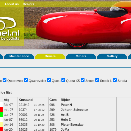
About us
Dealers
Maintenance
Drivers
Orders
Gallery
o
Quatrevelo
Quatrevelo+
Quest
Quest XS
Snoek
Snoek-L
Strada
ige lijst
Afg
Kmstand
Gem
Rijder
9
feb-07
221942
996
Peter H
01-09-25
2
mrt-07
19374
299
Johann Schouten
17-08-12
4
apr-07
90001
426
Art B
05-11-25
2
jun-07
56012
253
Hein Z
29-11-25
4
okt-14
22035
308
Pieter Borstlap
01-10-20
8
jun-20
62025
1079
JoMa
24-03-25