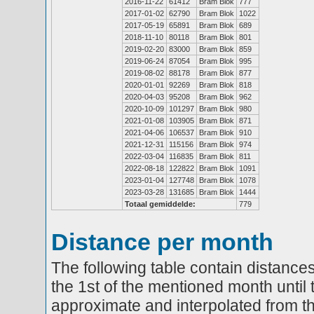
2016-11-22
61412
Bram Blok
777
2017-01-02
62790
Bram Blok
1022
2017-05-19
65891
Bram Blok
689
2018-11-10
80118
Bram Blok
801
2019-02-20
83000
Bram Blok
859
2019-06-24
87054
Bram Blok
995
2019-08-02
88178
Bram Blok
877
2020-01-01
92269
Bram Blok
818
2020-04-03
95208
Bram Blok
962
2020-10-09
101297
Bram Blok
980
2021-01-08
103905
Bram Blok
871
2021-04-06
106537
Bram Blok
910
2021-12-31
115156
Bram Blok
974
2022-03-04
116835
Bram Blok
811
2022-08-18
122822
Bram Blok
1091
2023-01-04
127748
Bram Blok
1078
2023-03-28
131685
Bram Blok
1444
Totaal gemiddelde:
779
Distance per month
The following table contain distances
the 1st of the mentioned month until 
approximate and interpolated from th