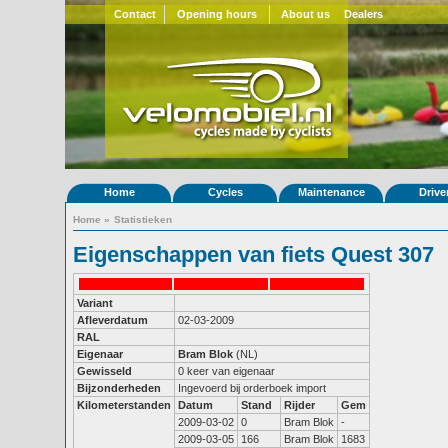
Contact
Opening hours
About us
Dealers
Home
Cycles
Maintenance
Drive
Home
»
Statistieken
Eigenschappen van fiets Quest 307
Variant
Afleverdatum
02-03-2009
RAL
Eigenaar
Bram Blok
(NL)
Gewisseld
0 keer van eigenaar
Bijzonderheden
Ingevoerd bij orderboek import
Kilometerstanden
Datum
Stand
Rijder
Gem
2009-03-02
0
Bram Blok
-
2009-03-05
166
Bram Blok
1683