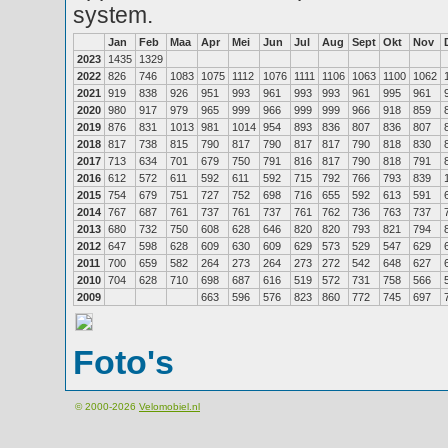
system.
Jan
Feb
Maa
Apr
Mei
Jun
Jul
Aug
Sept
Okt
Nov
2023
1435
1329
2022
826
746
1083
1075
1112
1076
1111
1106
1063
1100
1062
2021
919
838
926
951
993
961
993
993
961
995
961
2020
980
917
979
965
999
966
999
999
966
918
859
2019
876
831
1013
981
1014
954
893
836
807
836
807
2018
817
738
815
790
817
790
817
817
790
818
830
2017
713
634
701
679
750
791
816
817
790
818
791
2016
612
572
611
592
611
592
715
792
766
793
839
2015
754
679
751
727
752
698
716
655
592
613
591
2014
767
687
761
737
761
737
761
762
736
763
737
2013
680
732
750
608
628
646
820
820
793
821
794
2012
647
598
628
609
630
609
629
573
529
547
629
2011
700
659
582
264
273
264
273
272
542
648
627
2010
704
628
710
698
687
616
519
572
731
758
566
2009
663
596
576
823
860
772
745
697
Foto's
© 2000-2026
Velomobiel.nl