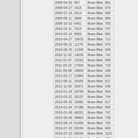
2009-04-02
957
Bram Blok
861
2009-04-27
1515
Bram Blok
679
2009-07-14
3014
Bram Blok
585
2009-08-11
3906
Bram Blok
969
2009-10-10
5451
Bram Blok
783
2010-01-11
7615
Bram Blok
707
2010-03-16
9050
Bram Blok
682
2010-04-27
10033
Bram Blok
713
2010-06-22
11275
Bram Blok
675
2010-08-25
12345
Bram Blok
509
2010-11-02
14029
Bram Blok
742
2011-01-07
15263
Bram Blok
569
2011-03-22
17004
Bram Blok
716
2011-09-08
18500
Bram Blok
268
2012-02-17
21883
Bram Blok
635
2012-08-11
25455
Bram Blok
617
2012-11-05
26971
Bram Blok
536
2013-01-29
28799
Bram Blok
654
2013-03-22
30157
Bram Blok
794
2013-06-25
32082
Bram Blok
617
2014-01-04
37188
Bram Blok
805
2015-01-08
46251
Bram Blok
747
2015-06-06
49863
Bram Blok
738
2015-08-14
51456
Bram Blok
702
2016-07-20
58184
Bram Blok
600
2016-07-23
58294
Bram Blok
1115