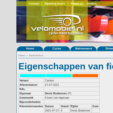
Contact
Opening hours
About us
Dealers
Home
Cycles
Maintenance
Drive
Home
»
Statistieken
Eigenschappen van fi
Variant
Carbon
Afleverdatum
27-07-2021
RAL
Eigenaar
Denis Bodennec
(F)
Gewisseld
0 keer van eigenaar
Bijzonderheden
Kilometerstanden
Datum
Stand
Rijder
Gem
2021-07-27
0
Denis Bodennec
-