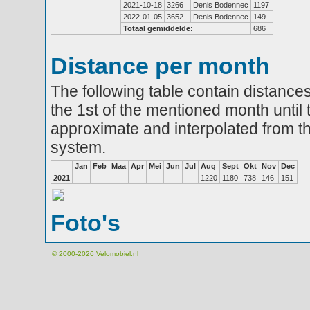
2021-10-18
3266
Denis Bodennec
1197
2022-01-05
3652
Denis Bodennec
149
Totaal gemiddelde:
686
Distance per month
The following table contain distances
the 1st of the mentioned month until 
approximate and interpolated from th
system.
Jan
Feb
Maa
Apr
Mei
Jun
Jul
Aug
Sept
Okt
Nov
Dec
2021
1220
1180
738
146
151
Foto's
© 2000-2026
Velomobiel.nl