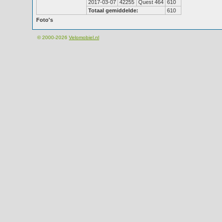
2017-03-07
42255
Quest 464
610
Totaal gemiddelde:
610
Foto's
© 2000-2026
Velomobiel.nl