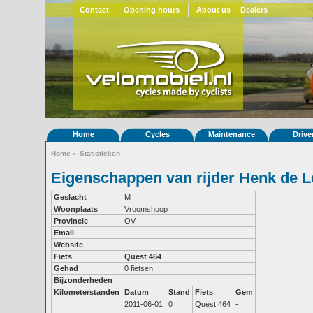
Contact
Opening hours
About us
Dealers
Home
Cycles
Maintenance
Drive
Home
»
Statistieken
Eigenschappen van rijder Henk de 
Geslacht
M
Woonplaats
Vroomshoop
Provincie
OV
Email
Website
Fiets
Quest 464
Gehad
0 fietsen
Bijzonderheden
Kilometerstanden
Datum
Stand
Fiets
Gem
2011-06-01
0
Quest 464
-