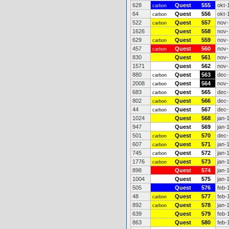
628
Quest
555
okt-
carbon
64
Quest
556
okt-
carbon
522
Quest
557
nov-
carbon
1626
Quest
558
nov-
629
Quest
559
nov-
carbon
457
Quest
560
nov-
carbon
830
Quest
561
nov-
1571
Quest
562
nov-
880
Quest
563
dec-
carbon
2008
Quest
564
nov-
carbon
683
Quest
565
dec-
carbon
802
Quest
566
dec-
carbon
44
Quest
567
dec-
carbon
1024
Quest
568
jan-
947
Quest
569
jan-
501
Quest
570
dec-
carbon
607
Quest
571
jan-
carbon
745
Quest
572
jan-
carbon
1776
Quest
573
jan-
carbon
898
Quest
574
jan-
1004
Quest
575
jan-
505
Quest
576
feb-
48
Quest
577
feb-
carbon
892
Quest
578
jan-
carbon
639
Quest
579
feb-
863
Quest
580
feb-