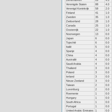
Denemarken
89
4.0
Verenigde Staten
88
4.0
Verenigd Koninkrijk
58
2.0
Finland
41
1.0
Zweden
35
1.0
Zwitserland
28
1.0
Canada
25
1.0
Oostenrijk
22
1.0
Noorwegen
13
0.0
Japan
6
0.0
Tsjechië
6
0.0
Italië
5
0.0
Spanje
4
0.0
China
4
0.0
Australië
4
0.0
Saudi Arabia
4
0.0
Thailand
3
0.0
Poland
3
0.0
Ierland
3
0.0
Nieuw Zeeland
3
0.0
Taiwan
2
0.0
Luxenburg
2
0.0
Roemenie
1
0.0
Hungary
1
0.0
South Africa
1
0.0
Portugal
1
0.0
United Arabic Emirates
1
0.0