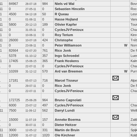
11
84967
984
Niels vd Wal
Bov
28-07-18
11
0
0
Sebastien Hincelin
Roco
27-05-11
11
4500
50
R Queau
Les
04-12-18
11
0
0
Hasse Hojland
Van
01-06-11
11
5800
189
Olivier Kapfer
Tou
20-12-13
11
0
0
CyclesJV-Fenioux
Cha
31-05-11
11
0
0
Roy Terium
Kinr
10-06-11
11
26000
424
Christophe
Tré
10-07-16
11
0
0
Peter Williamson
W
Nor
23-06-11
11
82664
761
Rico Jonk
De R
02-07-20
1
5378
357
Ingo Schroedel
Lue
01-10-12
11
17405
365
Frank Hoskens
Kal
15-06-15
1
0
0
CyclesJV-Fenioux
Cha
22-07-11
1
10269
570
Ard van Breemen
W
Pur
31-12-12
1
17181
716
Marcel Tisseur
Alpe
05-07-13
1
0
0
Rico Jonk
De R
29-07-11
1
0
0
CyclesJV-Fenioux
Cha
22-07-11
1
172725
964
Bruno Cagnolati
25-06-26
1
6000
497
CyclesJV-Fenioux
Cha
23-07-12
11
7500
562
Darryl Lundi
Well
11-09-12
1
15000
157
Anneke Boerma
Zal
11-07-19
1
0
0
Dieter Heitzer
Hei
30-07-11
11
3000
331
Martin de Bruin
Spij
12-05-12
11
12000
1020
Ole Kirchner
Kold
31-07-12