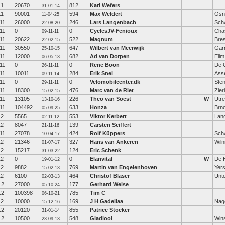
11
20670
812
Karl Wefers
31-01-14
11
90001
594
Max Weldert
Osn
11-04-25
11
26000
246
Lars Langenbach
Sch
22-08-20
11
0
0
CyclesJV-Fenioux
Cha
09-11-11
11
20622
522
Magnum
Bres
22-02-15
11
30550
647
Wilbert van Meerwijk
Gar
25-10-15
11
12000
682
Ad van Dorpen
Elim
06-05-13
11
0
0
Rene Boon
De 
26-11-11
11
10011
284
Erik Snel
Ass
09-11-14
11
0
0
Velomobilcenter.dk
Ste
29-11-11
11
18300
476
Marc van de Riet
Zier
15-02-15
11
13105
226
Theo van Soest
W
Utre
13-10-16
11
104492
633
Honza
Brn
05-09-25
12
5565
553
Viktor Kerbert
Lan
02-11-12
12
8047
139
Carsten Seiffert
21-11-16
11
27078
424
Rolf Küppers
Sch
10-04-17
12
21346
327
Hans van Ankeren
Wiln
01-07-17
12
15217
124
Eric Schenk
31-03-22
12
0
0
Elanvital
W
De 
19-01-12
12
9882
769
Martin van Engelenhoven
Yer
15-02-13
12
6100
464
Christof Blaser
Unt
02-03-13
12
27000
177
Gerhard Weise
05-10-24
12
100398
785
Tim C
06-10-21
12
10000
169
J H Gadellaa
Nag
15-12-16
12
20120
855
Patrice Stocker
31-01-14
12
10500
548
Gladiool
Win
23-09-13