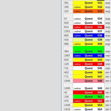
361
Quest
531
aug-
195
Quest
532
aug-
carbon
119
Quest
533
aug-
carbon
67
Quest
534
aug-
carbon
920
Quest
535
aug-
carbon
814
Quest
536
aug-
carbon
1351
Quest
537
aug-
carbon
860
Quest
538
aug-
carbon
416
Quest
539
sep-
986
Quest
540
aug-
carbon
384
Quest
541
sep-
carbon
1987
Quest
542
sep-
carbon
503
Quest
543
sep-
129
Quest
544
sep-
carbon
711
Quest
545
sep-
463
Quest
546
okt-
771
Quest
547
okt-
1946
Quest
548
okt-
1495
Quest
549
okt-
carbon
42
Quest
550
okt-
138
Quest
551
okt-
475
Quest
552
okt-
carbon
1449
Quest
553
okt-
1915
Quest
554
okt-
carbon