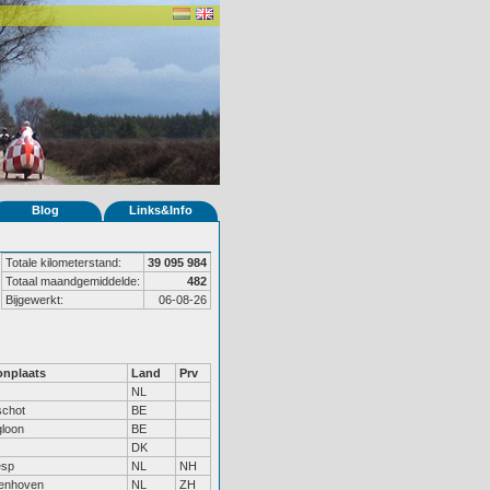
Blog
Links&Info
Totale kilometerstand:
39 095 984
Totaal maandgemiddelde:
482
Bijgewerkt:
06-08-26
nplaats
Land
Prv
NL
schot
BE
gloon
BE
DK
sp
NL
NH
enhoven
NL
ZH