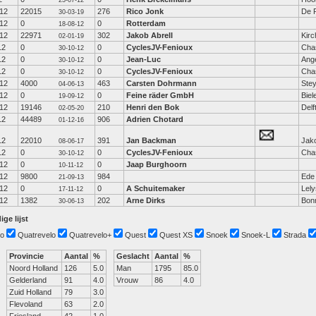
23-07-12
12
22015
276
Rico Jonk
De R
30-03-19
12
0
0
Rotterdam
18-08-12
12
22971
302
Jakob Abrell
Kirc
02-01-19
12
0
0
CyclesJV-Fenioux
Cha
30-10-12
12
0
0
Jean-Luc
Ang
30-10-12
12
0
0
CyclesJV-Fenioux
Cha
30-10-12
12
4000
463
Carsten Dohrmann
Ste
04-06-13
12
0
0
Feine räder GmbH
Biel
19-09-12
12
19146
210
Henri den Bok
Delf
02-05-20
12
44489
906
Adrien Chotard
01-12-16
12
22010
391
Jan Backman
Jak
08-06-17
12
0
0
CyclesJV-Fenioux
Cha
30-10-12
12
0
0
Jaap Burghoorn
10-11-12
12
9800
984
Ede
21-09-13
12
0
0
A Schuitemaker
Lely
17-11-12
12
1382
202
Arne Dirks
Bon
30-06-13
ige lijst
o
Quatrevelo
Quatrevelo+
Quest
Quest XS
Snoek
Snoek-L
Strada
Provincie
Aantal
%
Geslacht
Aantal
%
Noord Holland
126
5.0
Man
1795
85.0
Gelderland
91
4.0
Vrouw
86
4.0
Zuid Holland
79
3.0
Flevoland
63
2.0