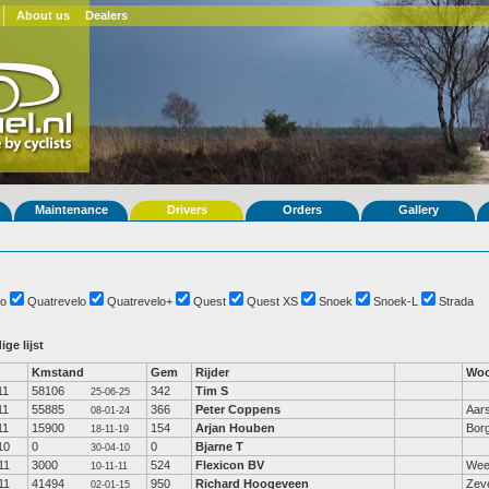
About us
Dealers
Maintenance
Drivers
Orders
Gallery
o
Quatrevelo
Quatrevelo+
Quest
Quest XS
Snoek
Snoek-L
Strada
ige lijst
Kmstand
Gem
Rijder
Woo
11
58106
342
Tim S
25-06-25
11
55885
366
Peter Coppens
Aar
08-01-24
11
15900
154
Arjan Houben
Bor
18-11-19
10
0
0
Bjarne T
30-04-10
11
3000
524
Flexicon BV
Wee
10-11-11
11
41494
950
Richard Hoogeveen
Zev
02-01-15