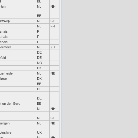
t
BE
rlem
NL
NH
BE
erswijk
NL
GE
NL
FR
snais
F
snais
F
snais
F
termeer
NL
ZH
DE
efeld
DE
NO
DK
gerheide
NL
NB
nløse
DK
BE
DE
DE
t op den Berg
BE
NL
NH
NL
GE
bergen
NL
NB
olnshire
UK
rn
NL
NH