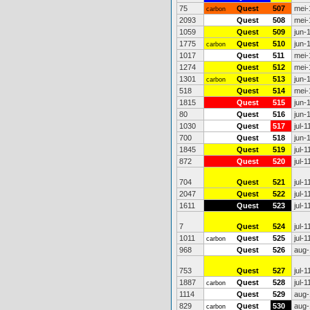
75
Quest
507
mei-
carbon
2093
Quest
508
mei-
1059
Quest
509
jun-
1775
Quest
510
jun-
carbon
1017
Quest
511
mei-
1274
Quest
512
mei-
1301
Quest
513
jun-
carbon
518
Quest
514
mei-
1815
Quest
515
jun-
80
Quest
516
jun-
1030
Quest
517
jul-1
700
Quest
518
jun-
1845
Quest
519
jul-1
872
Quest
520
jul-1
704
Quest
521
jul-1
2047
Quest
522
jul-1
1611
Quest
523
jul-1
7
Quest
524
jul-1
1011
Quest
525
jul-1
carbon
968
Quest
526
aug-
753
Quest
527
jul-1
1887
Quest
528
jul-1
carbon
1114
Quest
529
aug-
829
Quest
530
aug-
carbon