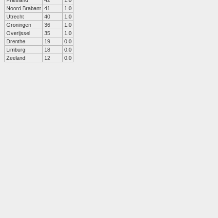
Friesland
42
1.0
Noord Brabant
41
1.0
Utrecht
40
1.0
Groningen
36
1.0
Overijssel
35
1.0
Drenthe
19
0.0
Limburg
18
0.0
Zeeland
12
0.0