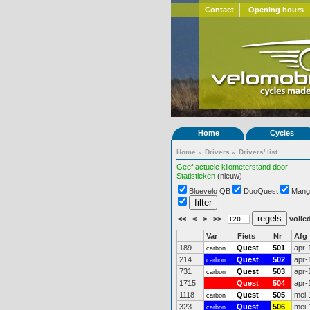
Contact
Opening hours
Home
Cycles
Home
»
Drivers
»
Drivers' list
Geef actuele kilometerstand door
Statistieken
(nieuw)
Bluevelo QB
DuoQuest
Mang
<<
<
>
>>
volled
Var
Fiets
Nr
Afg
189
Quest
501
apr-
carbon
214
Quest
502
apr-
carbon
731
Quest
503
apr-
carbon
1715
Quest
504
apr-
1118
Quest
505
mei-
carbon
323
Quest
506
mei-
carbon