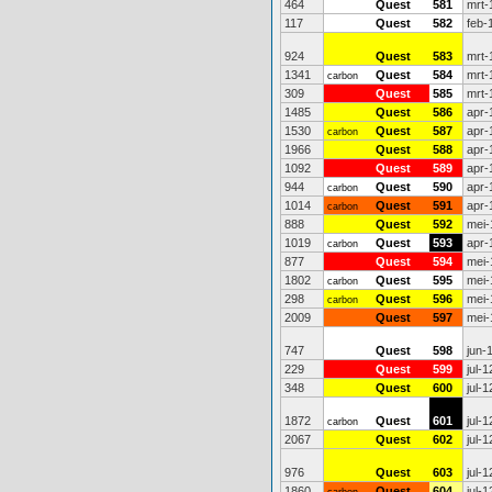
464
Quest
581
mrt-
117
Quest
582
feb-
924
Quest
583
mrt-
1341
Quest
584
mrt-
carbon
309
Quest
585
mrt-
1485
Quest
586
apr-
1530
Quest
587
apr-
carbon
1966
Quest
588
apr-
1092
Quest
589
apr-
944
Quest
590
apr-
carbon
1014
Quest
591
apr-
carbon
888
Quest
592
mei-
1019
Quest
593
apr-
carbon
877
Quest
594
mei-
1802
Quest
595
mei-
carbon
298
Quest
596
mei-
carbon
2009
Quest
597
mei-
747
Quest
598
jun-
229
Quest
599
jul-1
348
Quest
600
jul-1
1872
Quest
601
jul-1
carbon
2067
Quest
602
jul-1
976
Quest
603
jul-1
1860
Quest
604
jul-1