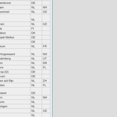
tenbrock
DE
gen
NL
NH
tbommel
NL
GE
NL
jnen
NL
GE
ia
FI
nløse
DK
tadt-Weiher
DE
DK
kum
NL
FR
rhugowaard
NL
NH
denberg
NL
UT
en
NL
DR
ere
NL
FL
rop (D)
DE
kum
DE
en a/d Rijn
NL
ZH
nten
NL
FL
sland
DE
rn
NL
NH
ven
NL
singen
NL
NL
GE
NL