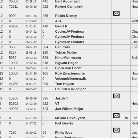
12
30000
441
Bert Audenaert
Gen
03-11-17
12
72511
822
Robert Campbell
Haa
30-06-19
12
9000
258
Robin Demey
30-01-15
12
0
0
ACE
Wint
21-03-12
12
43190
410
Geert R
01-01-21
12
0
0
CyclesJV-Fenioux
Cha
06-04-12
12
0
0
CyclesJV-Fenioux
Cha
06-04-12
12
0
0
CyclesJV-Fenioux
Cha
06-04-12
12
3650
304
Ben Cats
Zoe
10-04-13
12
8227
120
Tobias Molter
11-01-18
12
5932
529
Nina Mohrmann
Biel
19-03-13
12
10000
318
Sigvald Hagen
22-12-14
12
5700
226
Bjorn von Hacht
26-05-14
12
10050
105
Rob Zwartepoorte
Hoo
21-04-20
12
0
0
Velomobilcenter.dk
Ste
05-05-12
12
44750
290
Tom Heylen
11-03-25
12
0
0
Haubrich Ruediger
19-05-12
12
15200
295
Jakob T
30-09-16
2
52902
322
VT
Heis
14-03-26
2
40000
723
Jan Willem Meijer
23-02-17
2
0
0
Menno Dekhuyzen
W
Ede
14-07-12
2
0
0
Piet Geerts
Rijs
14-07-12
2
7250
59
Philip Ibbs
Linc
06-10-22
2
0
0
Henk Brekelmans
Hoo