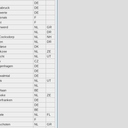
DE
abruck
DE
werte
DE
snais
F
t
F
nwerd
NL
GR
NL
DR
Cocksdorp
NL
NH
en
NL
DR
nløse
DK
ikzee
NL
ZE
cht
NL
UT
o
CZ
genhagen
DE
DE
walmtal
DE
is
NL
UT
NL
Haan
BE
seke
NL
ZE
erfranken
DE
DE
BE
ele
NL
FL
F
schoten
NL
GR