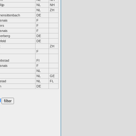
ijp
NL
NH
NL
ZH
hensittenbach
DE
snais
F
ers
F
snais
F
yerberg
DE
efeld
DE
t
ZH
F
obstad
FI
snais
F
NL
NL
GE
stad
NL
FL
n
DE