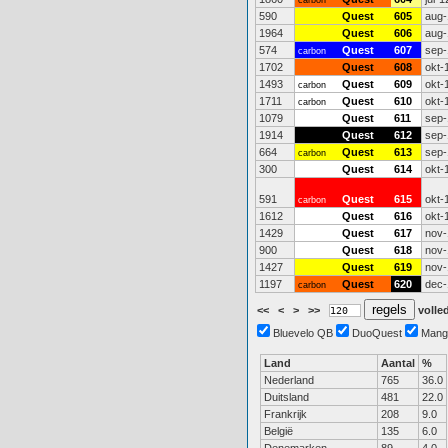
carbon
590
Quest
605
aug-
1964
Quest
606
aug-
574
Quest
607
sep-
carbon
1702
Quest
608
okt-
1493
Quest
609
okt-
carbon
1711
Quest
610
okt-
carbon
1079
Quest
611
sep-
1914
Quest
612
sep-
664
Quest
613
sep-
carbon
300
Quest
614
okt-
591
Quest
615
okt-
carbon
1612
Quest
616
okt-
1429
Quest
617
nov-
900
Quest
618
nov-
1427
Quest
619
nov-
1197
Quest
620
dec-
carbon
<<
<
>
>>
volled
Bluevelo QB
DuoQuest
Mang
Land
Aantal
%
Nederland
765
36.0
Duitsland
481
22.0
Frankrijk
208
9.0
België
135
6.0