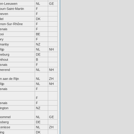
en-Leeuwen
NL
GE
urt-Saint-Martin
F
neven
F
del
DK
rnon-Sur-Rhône
F
snais
F
ooi
BE
bry
F
manby
NZ
ijp
NL
NH
neburg
DE
mthout
B
snais
F
merend
NL
NH
n aan de Rijn
NL
ZH
ijp
NL
NH
snais
F
F
snais
F
ington
NZ
tbommel
NL
GE
nsberg
DE
kenisse
NL
ZH
ing
DK