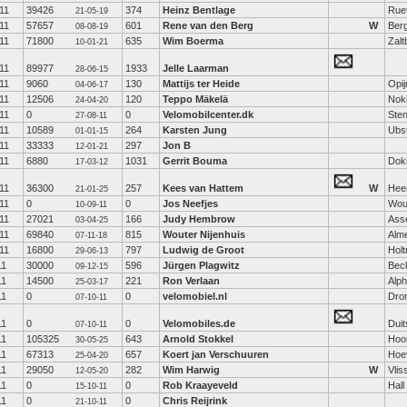
11
39426
374
Heinz Bentlage
Rue
21-05-19
11
57657
601
Rene van den Berg
W
Ber
08-08-19
11
71800
635
Wim Boerma
Zal
10-01-21
11
89977
1933
Jelle Laarman
28-06-15
11
9060
130
Mattijs ter Heide
Opi
04-06-17
11
12506
120
Teppo Mäkelä
Nok
24-04-20
11
0
0
Velomobilcenter.dk
Ste
27-08-11
11
10589
264
Karsten Jung
Ubs
01-01-15
11
33333
297
Jon B
12-01-21
11
6880
1031
Gerrit Bouma
Dok
17-03-12
11
36300
257
Kees van Hattem
W
Hee
21-01-25
11
0
0
Jos Neefjes
Wou
10-09-11
11
27021
166
Judy Hembrow
Ass
03-04-25
11
69840
815
Wouter Nijenhuis
Alm
07-11-18
11
16800
797
Ludwig de Groot
Holt
29-06-13
11
30000
596
Jürgen Plagwitz
Bec
09-12-15
11
14500
221
Ron Verlaan
Alph
25-03-17
11
0
0
velomobiel.nl
Dro
07-10-11
11
0
0
Velomobiles.de
Duit
07-10-11
11
105325
643
Arnold Stokkel
Hoo
30-05-25
11
67313
657
Koert jan Verschuuren
Hoe
25-04-20
11
29050
282
Wim Harwig
W
Vlis
12-05-20
11
0
0
Rob Kraayeveld
Hall
15-10-11
11
0
0
Chris Reijrink
21-10-11