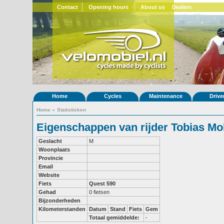
Contact
Opening hours
About us
Dealers
Home
Cycles
Maintenance
Drive
Home
»
Statistieken
Eigenschappen van rijder Tobias Mol
Geslacht
M
Woonplaats
Provincie
Email
Website
Fiets
Quest 590
Gehad
0 fietsen
Bijzonderheden
Kilometerstanden
Datum
Stand
Fiets
Gem
Totaal gemiddelde:
-