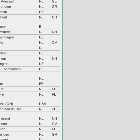
 Avezaath
NL
GE
schoten
NL
GR
heim
DE
hout
NL
NH
beek
B
mstede
NL
NH
genhagen
DE
lo
NL
OV
NL
laer
DE
rlem
NL
NH
ington
NZ
r-Ebenhausen
DE
NL
nt
BE
ere
NL
FL
ere
NL
FL
via (OH)
USA
en aan de Rijn
NL
ZH
merend
NL
NH
enter
NL
OV
nten
NL
FL
ningen
NL
GR
swerd
NL