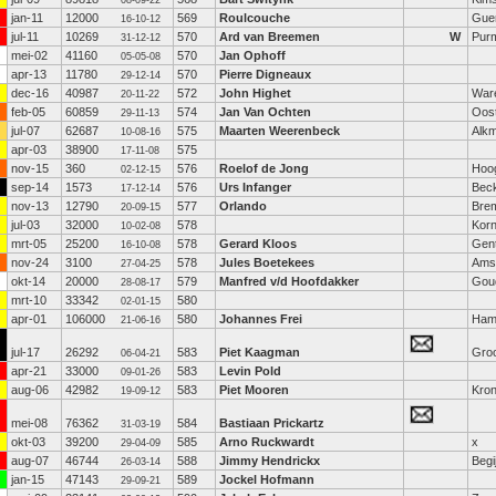
08-09-22
jan-11
12000
569
Roulcouche
Gue
16-10-12
jul-11
10269
570
Ard van Breemen
W
Pur
31-12-12
mei-02
41160
570
Jan Ophoff
05-05-08
apr-13
11780
570
Pierre Digneaux
29-12-14
dec-16
40987
572
John Highet
War
20-11-22
feb-05
60859
574
Jan Van Ochten
Oos
29-11-13
jul-07
62687
575
Maarten Weerenbeck
Alk
10-08-16
apr-03
38900
575
17-11-08
nov-15
360
576
Roelof de Jong
Hoo
02-12-15
sep-14
1573
576
Urs Infanger
Beck
17-12-14
nov-13
12790
577
Orlando
Bre
20-09-15
jul-03
32000
578
Kor
10-02-08
mrt-05
25200
578
Gerard Kloos
Gen
16-10-08
nov-24
3100
578
Jules Boetekees
Ams
27-04-25
okt-14
20000
579
Manfred v/d Hoofdakker
Gou
28-08-17
mrt-10
33342
580
02-01-15
apr-01
106000
580
Johannes Frei
Ham
21-06-16
jul-17
26292
583
Piet Kaagman
Gro
06-04-21
apr-21
33000
583
Levin Pold
09-01-26
aug-06
42982
583
Piet Mooren
Kro
19-09-12
mei-08
76362
584
Bastiaan Prickartz
31-03-19
okt-03
39200
585
Arno Ruckwardt
x
29-04-09
aug-07
46744
588
Jimmy Hendrickx
Begi
26-03-14
jan-15
47143
589
Jockel Hofmann
29-09-21