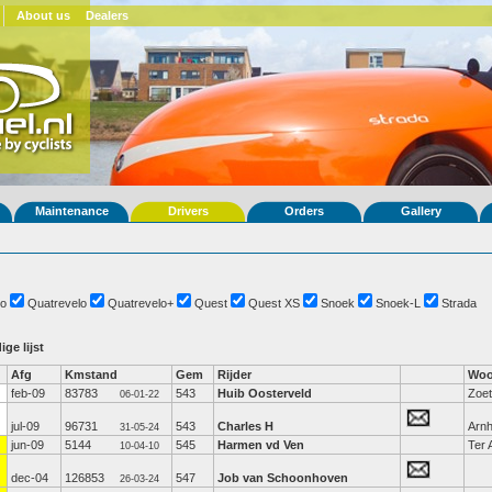
About us
Dealers
Maintenance
Drivers
Orders
Gallery
o
Quatrevelo
Quatrevelo+
Quest
Quest XS
Snoek
Snoek-L
Strada
ige lijst
Afg
Kmstand
Gem
Rijder
Woo
feb-09
83783
543
Huib Oosterveld
Zoe
06-01-22
jul-09
96731
543
Charles H
Arn
31-05-24
jun-09
5144
545
Harmen vd Ven
Ter 
10-04-10
dec-04
126853
547
Job van Schoonhoven
26-03-24