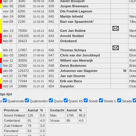
apr-19
3040
638
Xavier Bouquet
OL
09-09-19
dec-05
2500
639
Jurgen Breemans
02-04-06
nov-18
6200
639
Ole Fredrik Lagesen
04-09-19
dec-24
8086
640
Martijn leliveld
Nie
01-01-26
mei-08
2190
641
Bart van Spaandonk
*
Tilb
22-08-08
dec-13
75000
642
Gert Jan Reilink
Mer
31-08-23
okt-11
105325
643
Arnold Stokkel
Hoo
30-05-25
feb-06
26423
644
Onbekend
11-07-09
feb-19
17957
646
Thomas Schöps
Müh
07-06-21
dec-03
19663
647
Chris van der Jonckheyd
Eke
27-06-06
nov-11
30550
647
Wilbert van Meerwijk
Gar
25-10-15
feb-22
32200
648
Denis Bodennec
Brit
03-04-26
okt-09
126372
649
Johannes van Slageren
W
Bro
13-01-26
mrt-22
21798
651
Jan van Dooren
Ude
31-12-24
mrt-11
77044
652
Erik van Bezu
Hill
01-01-21
mrt-14
33886
654
Gwynfor
Ost
21-07-18
ige lijst
o
Quatrevelo
Quatrevelo+
Quest
Quest XS
Snoek
Snoek-L
Strada
Provincie
Aantal
%
Geslacht
Aantal
%
Noord Holland
126
5.0
Man
1795
85.0
Gelderland
91
4.0
Vrouw
86
4.0
Zuid Holland
79
3.0
Flevoland
63
2.0