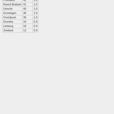
Friesland
42
1.0
Noord Brabant
41
1.0
Utrecht
40
1.0
Groningen
36
1.0
Overijssel
35
1.0
Drenthe
19
0.0
Limburg
18
0.0
Zeeland
12
0.0