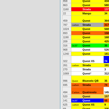
858
Quest
434
863
Quest
580
1160
Strada
137
22
Mango
34
459
Quest
364
787
Strada
317
carbon
1024
Quest
568
893
Quest
158
1190
Quest
168
209
Quest
425
316
Quest
35
3x20"
968
Quest
526
1240
Quest
181
322
Quest XS
74
261
Strada
191
carbon
270
Strada
3
1069
Quest
*
312
996
Bluevelo QB
35
Quest
695
Strada
74
carbon
494
Quatrevelo
145
Carbon
520
Quest
157
141
Quest
55
3x20"
625
Quest XS
9
carbon
69
Quest
335