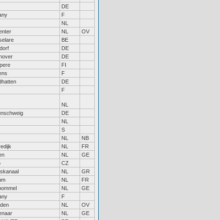
DE
tany
F
NL
enter
NL
OV
selare
BE
dorf
DE
nover
DE
pere
FI
ens
F
hatten
DE
F
NL
unschweig
DE
NL
S
NL
NB
edijk
NL
FR
en
NL
GE
o
CZ
skanaal
NL
GR
um
NL
FR
tbommel
NL
GE
tany
F
rden
NL
OV
enaar
NL
GE