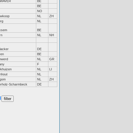
VWAVER
BE
BE
NO
uwkoop
NL
ZH
urg
NL
ksem
BE
rn
NL
NH
lacker
DE
ren
BE
nwerd
NL
GR
tany
F
ekhuizen
NL
LI
nhout
NL
egom
NL
ZH
erholz-Scharmbeck
DE