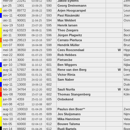
mei-09
23141
590
Jakob Eykens
Zem
03-09-12
jun-25
1901
590
Georg Dreinemann
Mün
10-09-25
okt-09
89772
590
Arjen Hoogcarspel
Leu
20-06-22
nov-11
40000
593
Pasi Räsämäki
Joe
29-06-17
okt-11
90001
594
Max Weldert
Osn
11-04-25
nov-19
5163
595
Henrik larsen
23-07-20
aug-02
63323
596
Theo Zeegers
Soe
06-06-11
okt-11
30000
596
Jürgen Plagwitz
Bec
09-12-15
sep-09
29513
597
Cerrato Pierluca
Ein
14-10-16
mrt-07
8000
598
Hendrik Müller
Bruc
16-04-08
mei-18
38350
599
Cees Roozendaal
W
Hipp
18-09-23
mei-22
8000
599
Rob Hebbes
Mijd
01-07-23
okt-14
3000
600
Fietser.be
Gen
30-03-15
apr-10
17800
601
Ben Wiggers
Nijl
11-10-12
aug-11
57657
601
Rene van den Berg
W
Ber
08-08-19
jan-14
50500
601
Victor Rinia
Loen
01-01-21
mrt-07
21370
601
Sam Naber
Wou
24-02-10
sep-11
13000
602
Duit
19-06-13
feb-16
34764
602
Sauli Nurila
W
Kälv
10-12-20
nov-08
70000
602
Thomas Stangenberg
Köln
15-07-18
jun-09
4359
605
Onbekend
25-01-10
mrt-08
4210
607
12-10-08
aug-12
100010
609
Paulus den Boer
**
Zwol
01-04-26
aug-01
25000
609
Jos Sluijsmans
Nij
01-01-05
nov-10
41340
610
Mika Hanninen
Vata
22-07-16
feb-05
60000
612
Bouwe Talsma
Hee
02-04-13
mrt-14
88682
612
Rudi Bartels
Boo
01-04-26