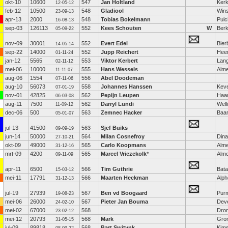
okt-10
10600
547
Jan Holtland
Kerk
12-05-12
feb-12
10500
548
Gladiool
Win
23-09-13
apr-13
2000
548
Tobias Bokelmann
Pulc
16-08-13
sep-03
126113
552
Kees Schouten
W
Berk
05-09-22
nov-09
30001
552
Evert Edel
Bier
14-05-14
sep-22
14000
552
Jupp Reichert
Hee
01-11-24
jan-12
5565
553
Viktor Kerbert
Lan
02-11-12
mei-06
10000
555
Hans Wessels
Alme
11-11-07
aug-06
1554
556
Abel Doodeman
07-11-06
aug-10
56073
558
Johannes Hanssen
Keve
07-01-19
nov-01
42825
562
Pepijn Leupen
Haa
06-03-08
aug-11
7500
562
Darryl Lundi
Well
11-09-12
dec-06
500
563
Zemnec Hacker
Baa
05-01-07
jul-13
41500
563
Sjef Buiks
09-09-19
jun-14
50000
564
Milan Cosnefroy
Dina
27-10-21
okt-09
49000
565
Carlo Koopmans
Alm
31-12-16
mrt-09
4200
565
Marcel Vriezekolk
*
Alm
09-11-09
apr-11
6500
566
Tim Guthrie
Bata
15-03-12
mei-11
17791
566
Maarten Heckman
Alph
31-12-13
jul-19
27939
567
Ben vd Boogaard
Pur
19-08-23
mei-06
26000
567
Pieter Jan Bouma
Dev
24-02-10
mei-02
67000
568
Dro
23-02-12
mei-12
20793
568
Mark
Gro
31-05-15
jul-09
89818
568
Bart Switynk
Kim