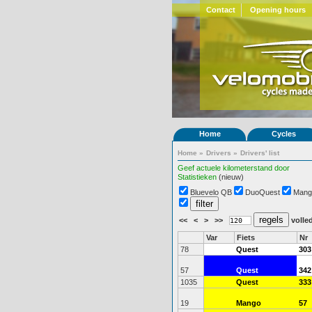
Contact
Opening hours
Home
Cycles
Home
»
Drivers
»
Drivers' list
Geef actuele kilometerstand door
Statistieken
(nieuw)
Bluevelo QB
DuoQuest
Mang
<<
<
>
>>
volled
Var
Fiets
Nr
78
Quest
303
57
Quest
342
1035
Quest
333
19
Mango
57