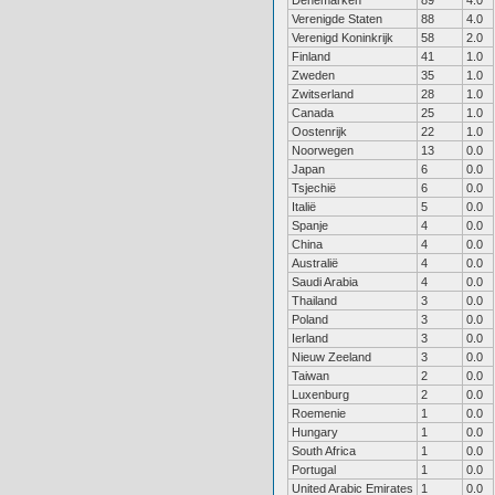
Denemarken
89
4.0
Verenigde Staten
88
4.0
Verenigd Koninkrijk
58
2.0
Finland
41
1.0
Zweden
35
1.0
Zwitserland
28
1.0
Canada
25
1.0
Oostenrijk
22
1.0
Noorwegen
13
0.0
Japan
6
0.0
Tsjechië
6
0.0
Italië
5
0.0
Spanje
4
0.0
China
4
0.0
Australië
4
0.0
Saudi Arabia
4
0.0
Thailand
3
0.0
Poland
3
0.0
Ierland
3
0.0
Nieuw Zeeland
3
0.0
Taiwan
2
0.0
Luxenburg
2
0.0
Roemenie
1
0.0
Hungary
1
0.0
South Africa
1
0.0
Portugal
1
0.0
United Arabic Emirates
1
0.0