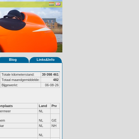
Blog
Links&Info
Totale kilometerstand:
39 098 461
Totaal maandgemiddelde:
482
Bijgewerkt:
06-08-26
nplaats
Land
Prv
termeer
NL
hem
NL
GE
Aar
NL
NH
NL