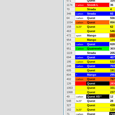
571
Quest
325
1174
Snoek-L
36
Carbon
70
Strada
4
346
Strada
93
carbon
64
Quest
556
carbon
1034
Quest
856
carbon
158
Quest
62
3x20"
463
Quest
546
472
Mango
222
sport
954
Mango
104
371
Quest
828
carbon
951
Quatrevelo
303
Carbon
1119
Strada
205
694
Quest
407
carbon
195
Quest
532
carbon
248
Quest
703
carbon
605
Quest
191
804
Mango
295
+
402
Quest
787
carbon
126
Quest
283
1063
Quest
331
1068
Quest
237
49
Quest XS
**
12
carbon
548
Quest
28
3x20"
327
Quest
439
182
Quest
122
3x20"
71
Quest
719
carbon