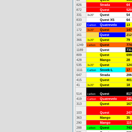
826
Strada
64
872
Quest
520
331
Quest
54
3x20"
833
Quest XS
64
337
Quatrevelo
13
Carbon
172
Quest
147
3x20"
161
Quest
212
366
Quest
79
3x20"
1249
Quest
774
carbon
1189
Quest
731
809
Quest
699
428
Mango
28
535
Quest
124
3x20"
1111
Snoek-L
17
Carbon
647
Strada
206
415
Quest
401
41
Quest
18
3x20"
514
Quest
817
carbon
419
Quatrevelo
245
Carbon
313
Quest
167
103
Quest
247
363
Mango
35
290
Mango
115
288
Quest
743
carbon