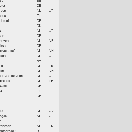
st
BE
ster
DE
sden
NL
UT
nsuu
FI
abruck
DE
DK
st
NL
UT
kum
DE
dhoven
NL
NB
hsal
DE
olytushoef
NL
NH
recht
NL
UT
t
BE
and
NL
FR
gen
NL
NH
en aan de Vecht
NL
UT
brugge
NL
ZH
sland
DE
iä
FI
DE
le
NL
OV
megen
NL
GE
a
FI
renveen
NL
FR
rtmeerbeek
B