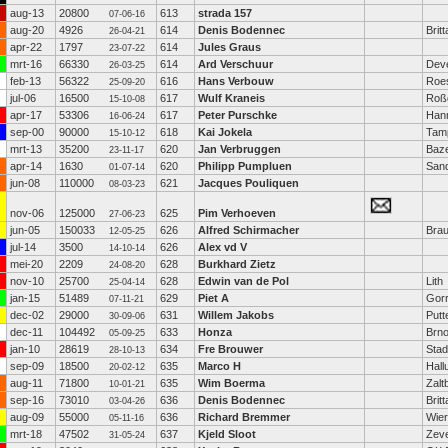
aug-13
20800
613
strada 157
07-06-16
aug-20
4926
614
Denis Bodennec
Brit
26-04-21
apr-22
1797
614
Jules Graus
23-07-22
mrt-16
66330
614
Ard Verschuur
Dev
26-03-25
feb-13
56322
616
Hans Verbouw
Roe
25-09-20
jul-06
16500
617
Wulf Kraneis
Roß
15-10-08
apr-17
53306
617
Peter Purschke
Han
16-06-24
sep-00
90000
618
Kai Jokela
Tam
15-10-12
mrt-13
35200
620
Jan Verbruggen
Baz
23-11-17
apr-14
1630
620
Philipp Pumpluen
Sand
01-07-14
jun-08
110000
621
Jacques Pouliquen
08-03-23
nov-06
125000
625
Pim Verhoeven
27-06-23
jun-05
150033
626
Alfred Schirmacher
Bra
12-05-25
jul-14
3500
626
Alex vd V
14-10-14
mei-20
2209
628
Burkhard Zietz
24-08-20
nov-10
25700
628
Edwin van de Pol
Lith
25-04-14
jan-15
51489
629
Piet A
Gorr
07-11-21
dec-02
29000
631
Willem Jakobs
Putt
30-09-06
dec-11
104492
633
Honza
Brn
05-09-25
jan-10
28619
634
Fre Brouwer
Stad
28-10-13
sep-09
18500
635
Marco H
Hall
20-02-12
aug-11
71800
635
Wim Boerma
Zal
10-01-21
sep-16
73010
636
Denis Bodennec
Brit
03-04-26
aug-09
55000
636
Richard Bremmer
Wie
05-11-16
mrt-18
47502
637
Kjeld Sloot
Zev
31-05-24