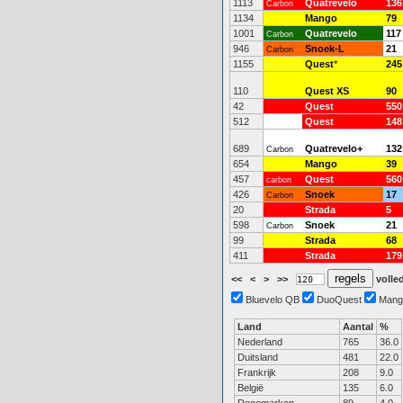
1113
Quatrevelo
136
Carbon
1134
Mango
79
1001
Quatrevelo
117
Carbon
946
Snoek-L
21
Carbon
1155
Quest
*
245
110
Quest XS
90
42
Quest
550
512
Quest
148
689
Quatrevelo+
132
Carbon
654
Mango
39
457
Quest
560
carbon
426
Snoek
17
Carbon
20
Strada
5
598
Snoek
21
Carbon
99
Strada
68
411
Strada
179
<<
<
>
>>
volled
Bluevelo QB
DuoQuest
Mang
Land
Aantal
%
Nederland
765
36.0
Duitsland
481
22.0
Frankrijk
208
9.0
België
135
6.0