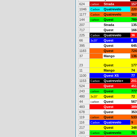
624
Strada
157
carbon
1046
Quatrevelo
220
Carbon
1177
Quatrevelo
302
Carbon
144
Quest
789
carbon
207
Strada
135
717
Quest
166
225
Quatrevelo
36
Carbon
66
Quest
8
3x20"
395
Quest
645
1183
Quest
724
37
Mango
136
23
Quest
177
11
Mango
74
1100
Quest XS
77
1153
Quatrevelo+
201
Carbon
524
Quest
451
243
Quest
777
carbon
480
Quest
72
3x20"
44
Quest
567
carbon
483
Quest
389
678
Quest
353
119
Quest
533
carbon
116
Quatrevelo
9
Carbon
217
Quest
348
283
Quatrevelo
75
Carbon