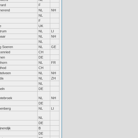
rard
F
merend
NL
NH
NL
F
e
UK
trum
NL
LI
maar
NL
NH
NL
g Soeren
NL
GE
enried
CH
men
DE
nhorn
NL
FR
thod
CH
telveen
NL
NH
da
NL
ZH
NL
eln
DE
otebroek
NL
NH
DE
nenberg
NL
LI
NL
DE
jnendijk
B
DE