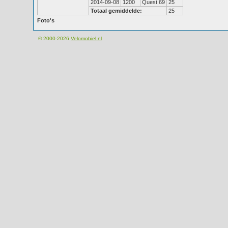
2014-09-08
1200
Quest 69
25
Totaal gemiddelde:
25
Foto's
© 2000-2026
Velomobiel.nl