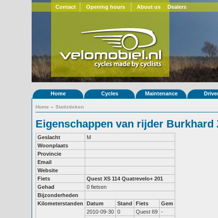
Contact
Opening hours
About us
Dealers
Home
Cycles
Maintenance
Drive
Home
»
Statistieken
Eigenschappen van rijder Burkhard 
Geslacht
M
Woonplaats
Provincie
Email
Website
Fiets
Quest XS 114
Quatrevelo+ 201
Gehad
0 fietsen
Bijzonderheden
Kilometerstanden
Datum
Stand
Fiets
Gem
2010-09-30
0
Quest 69
-