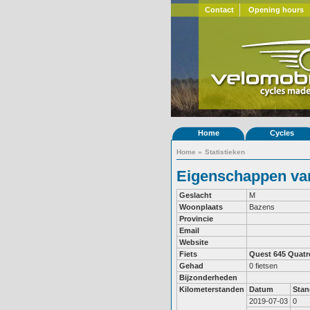
Contact
Opening hours
Home
Cycles
Home
»
Statistieken
Eigenschappen van
Geslacht
M
Woonplaats
Bazens
Provincie
Email
Website
Fiets
Quest 645
Quatr
Gehad
0 fietsen
Bijzonderheden
Kilometerstanden
Datum
Stan
2019-07-03
0