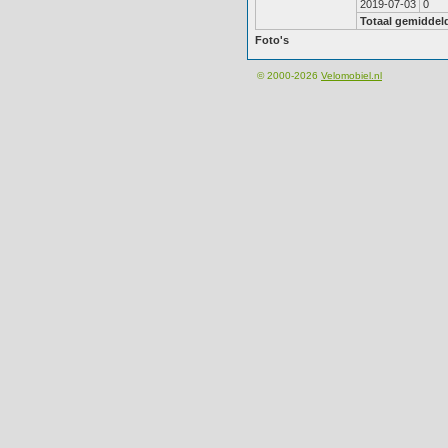
2019-07-03
0
Totaal gemiddel
Foto's
© 2000-2026
Velomobiel.nl