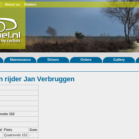
About us
Dealers
Maintenance
Drivers
Orders
Gallery
 rijder Jan Verbruggen
evelo 152
d
Fiets
Gem
Quatrevelo 152
-