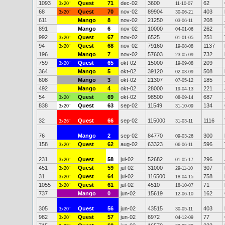
1093
Quest
71
dec-02
3600
62
3x20"
11-10-07
68
Quest
70
nov-02
89904
403
3x20"
30-06-21
611
Mango
8
nov-02
21250
208
03-06-11
891
Mango
6
nov-02
10000
262
04-01-06
992
Quest
67
nov-02
6525
251
3x20"
01-01-05
94
Quest
68
nov-02
79160
1137
3x20"
19-08-08
196
Mango
7
nov-02
57603
732
23-05-09
759
Quest
65
okt-02
15000
209
3x20"
19-09-08
364
Mango
5
okt-02
39120
508
02-03-09
608
Mango
3
okt-02
21307
185
07-05-12
492
Mango
4
okt-02
28000
221
19-04-13
54
Quest
69
okt-02
98500
687
3x20"
08-09-14
838
Quest
63
sep-02
11549
134
3x20"
31-10-09
32
Quest
66
sep-02
115000
1116
3x26"
31-03-11
76
Mango
2
sep-02
84770
300
09-03-26
158
Quest
62
aug-02
63323
596
3x20"
06-06-11
231
Quest
58
jul-02
52682
296
3x20"
01-05-17
451
Quest
59
jul-02
31000
307
3x20"
29-11-10
31
Quest
64
jul-02
116500
758
3x20"
18-04-15
1055
Quest
61
jul-02
4510
71
3x20"
18-10-07
737
Mango
0
jun-02
15619
162
12-06-10
305
Quest
56
jun-02
43515
403
3x20"
30-05-11
982
Quest
57
jun-02
6972
77
3x20"
04-12-09