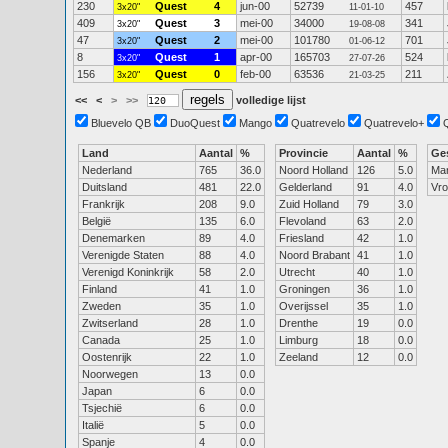
230
Quest
4
jun-00
52739
457
3x20"
11-01-10
409
Quest
3
mei-00
34000
341
3x20"
19-08-08
47
Quest
2
mei-00
101780
701
3x20"
01-06-12
8
Quest
1
apr-00
165703
524
3x20"
27-07-26
156
Quest
0
feb-00
63536
211
3x20"
21-03-25
<<
<
>
>>
volledige lijst
Bluevelo QB
DuoQuest
Mango
Quatrevelo
Quatrevelo+
Land
Aantal
%
Provincie
Aantal
%
Ge
Nederland
765
36.0
Noord Holland
126
5.0
Ma
Duitsland
481
22.0
Gelderland
91
4.0
Vr
Frankrijk
208
9.0
Zuid Holland
79
3.0
België
135
6.0
Flevoland
63
2.0
Denemarken
89
4.0
Friesland
42
1.0
Verenigde Staten
88
4.0
Noord Brabant
41
1.0
Verenigd Koninkrijk
58
2.0
Utrecht
40
1.0
Finland
41
1.0
Groningen
36
1.0
Zweden
35
1.0
Overijssel
35
1.0
Zwitserland
28
1.0
Drenthe
19
0.0
Canada
25
1.0
Limburg
18
0.0
Oostenrijk
22
1.0
Zeeland
12
0.0
Noorwegen
13
0.0
Japan
6
0.0
Tsjechië
6
0.0
Italië
5
0.0
Spanje
4
0.0