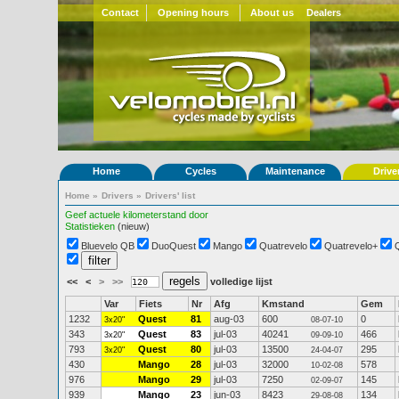
Contact
Opening hours
About us
Dealers
Home
Cycles
Maintenance
Drive
Home
»
Drivers
»
Drivers' list
Geef actuele kilometerstand door
Statistieken
(nieuw)
Bluevelo QB
DuoQuest
Mango
Quatrevelo
Quatrevelo+
<<
<
>
>>
volledige lijst
Var
Fiets
Nr
Afg
Kmstand
Gem
1232
Quest
81
aug-03
600
0
3x20"
08-07-10
343
Quest
83
jul-03
40241
466
3x20"
09-09-10
793
Quest
80
jul-03
13500
295
3x20"
24-04-07
430
Mango
28
jul-03
32000
578
10-02-08
976
Mango
29
jul-03
7250
145
02-09-07
939
Mango
23
jun-03
8423
134
29-08-08