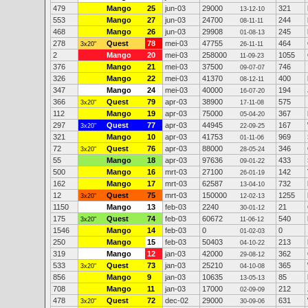
479
Mango
25
jun-03
29000
321
13-12-10
553
Mango
27
jun-03
24700
244
08-11-11
468
Mango
26
jun-03
29908
245
01-08-13
278
Quest
78
mei-03
47755
464
3x20"
26-11-11
2
Mango
20
mei-03
258000
1055
11-09-23
376
Mango
21
mei-03
37500
746
09-07-07
326
Mango
22
mei-03
41370
400
08-12-11
347
Mango
24
mei-03
40000
194
16-07-20
366
Quest
79
apr-03
38900
575
3x20"
17-11-08
112
Mango
19
apr-03
75000
367
05-04-20
297
Quest
77
apr-03
44945
167
3x20"
22-09-25
321
Mango
10
apr-03
41753
969
01-11-06
72
Quest
76
apr-03
88000
346
3x20"
28-05-24
55
Mango
18
apr-03
97636
433
09-01-22
500
Mango
16
mrt-03
27100
142
26-01-19
162
Mango
17
mrt-03
62587
732
13-04-10
12
Quest
75
mrt-03
150000
1255
3x20"
12-02-13
1150
Mango
13
feb-03
2240
21
30-01-12
175
Quest
74
feb-03
60672
540
3x20"
11-06-12
1546
Mango
14
feb-03
0
0
01-02-03
250
Mango
15
feb-03
50403
213
04-10-22
319
Mango
12
jan-03
42000
362
29-08-12
533
Quest
73
jan-03
25210
365
3x20"
04-10-08
856
Mango
9
jan-03
10635
85
13-05-13
708
Mango
11
jan-03
17000
212
02-09-09
478
Quest
72
dec-02
29000
631
3x20"
30-09-06