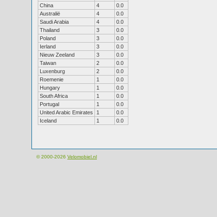
China
4
0.0
Australië
4
0.0
Saudi Arabia
4
0.0
Thailand
3
0.0
Poland
3
0.0
Ierland
3
0.0
Nieuw Zeeland
3
0.0
Taiwan
2
0.0
Luxenburg
2
0.0
Roemenie
1
0.0
Hungary
1
0.0
South Africa
1
0.0
Portugal
1
0.0
United Arabic Emirates
1
0.0
Iceland
1
0.0
© 2000-2026
Velomobiel.nl