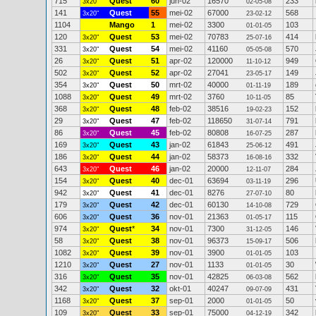
715
Quest
60
jun-02
16570
233
3x20"
02-05-08
141
Quest
55
mei-02
67000
568
3x20"
23-02-12
1104
Mango
1
mei-02
3300
103
01-01-05
120
Quest
53
mei-02
70783
414
3x20"
25-07-16
331
Quest
54
mei-02
41160
570
3x20"
05-05-08
26
Quest
51
apr-02
120000
949
3x20"
11-10-12
502
Quest
52
apr-02
27041
149
3x20"
23-05-17
354
Quest
50
mrt-02
40000
189
3x20"
01-11-19
1088
Quest
49
mrt-02
3760
85
3x20"
10-11-05
368
Quest
48
feb-02
38516
152
3x20"
19-02-23
29
Quest
47
feb-02
118650
791
3x20"
31-07-14
86
Quest
45
feb-02
80808
287
3x20"
16-07-25
169
Quest
43
jan-02
61843
491
3x20"
25-06-12
186
Quest
44
jan-02
58373
332
3x20"
16-08-16
643
Quest
46
jan-02
20000
284
3x20"
12-11-07
154
Quest
40
dec-01
63694
296
3x20"
03-11-19
942
Quest
41
dec-01
8276
80
3x20"
27-07-10
179
Quest
42
dec-01
60130
729
3x20"
14-10-08
606
Quest
36
nov-01
21363
115
3x20"
01-05-17
974
Quest
*
34
nov-01
7300
146
3x20"
31-12-05
58
Quest
38
nov-01
96373
506
3x20"
15-09-17
1082
Quest
39
nov-01
3900
103
3x20"
01-01-05
1210
Quest
27
nov-01
1133
30
3x20"
01-01-05
316
Quest
35
nov-01
42825
562
3x20"
06-03-08
342
Quest
32
okt-01
40247
431
3x20"
09-07-09
1168
Quest
37
sep-01
2000
50
3x20"
01-01-05
109
Quest
33
sep-01
75000
342
3x20"
04-12-19