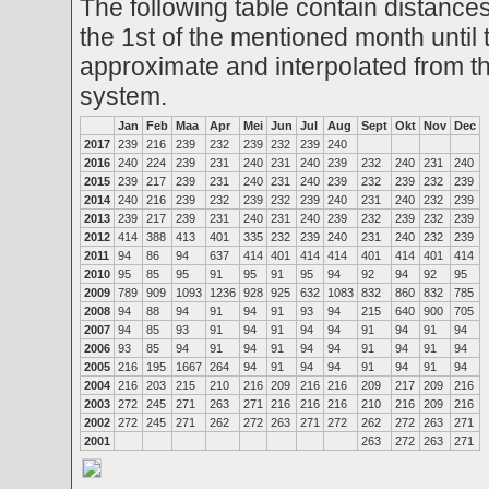
The following table contain distances
the 1st of the mentioned month until 
approximate and interpolated from th
system.
Jan
Feb
Maa
Apr
Mei
Jun
Jul
Aug
Sept
Okt
Nov
Dec
2017
239
216
239
232
239
232
239
240
2016
240
224
239
231
240
231
240
239
232
240
231
240
2015
239
217
239
231
240
231
240
239
232
239
232
239
2014
240
216
239
232
239
232
239
240
231
240
232
239
2013
239
217
239
231
240
231
240
239
232
239
232
239
2012
414
388
413
401
335
232
239
240
231
240
232
239
2011
94
86
94
637
414
401
414
414
401
414
401
414
2010
95
85
95
91
95
91
95
94
92
94
92
95
2009
789
909
1093
1236
928
925
632
1083
832
860
832
785
2008
94
88
94
91
94
91
93
94
215
640
900
705
2007
94
85
93
91
94
91
94
94
91
94
91
94
2006
93
85
94
91
94
91
94
94
91
94
91
94
2005
216
195
1667
264
94
91
94
94
91
94
91
94
2004
216
203
215
210
216
209
216
216
209
217
209
216
2003
272
245
271
263
271
216
216
216
210
216
209
216
2002
272
245
271
262
272
263
271
272
262
272
263
271
2001
263
272
263
271