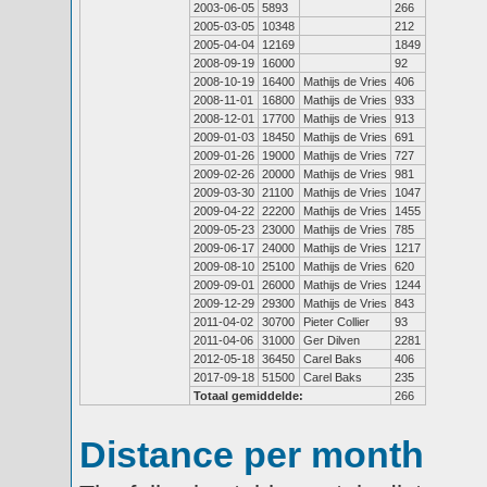
2003-06-05
5893
266
2005-03-05
10348
212
2005-04-04
12169
1849
2008-09-19
16000
92
2008-10-19
16400
Mathijs de Vries
406
2008-11-01
16800
Mathijs de Vries
933
2008-12-01
17700
Mathijs de Vries
913
2009-01-03
18450
Mathijs de Vries
691
2009-01-26
19000
Mathijs de Vries
727
2009-02-26
20000
Mathijs de Vries
981
2009-03-30
21100
Mathijs de Vries
1047
2009-04-22
22200
Mathijs de Vries
1455
2009-05-23
23000
Mathijs de Vries
785
2009-06-17
24000
Mathijs de Vries
1217
2009-08-10
25100
Mathijs de Vries
620
2009-09-01
26000
Mathijs de Vries
1244
2009-12-29
29300
Mathijs de Vries
843
2011-04-02
30700
Pieter Collier
93
2011-04-06
31000
Ger Dilven
2281
2012-05-18
36450
Carel Baks
406
2017-09-18
51500
Carel Baks
235
Totaal gemiddelde:
266
Distance per month