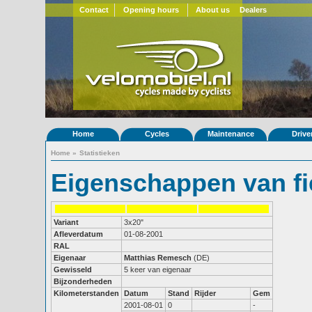
Contact
Opening hours
About us
Dealers
Home
Cycles
Maintenance
Drive
Home
»
Statistieken
Eigenschappen van fi
Variant
3x20"
Afleverdatum
01-08-2001
RAL
Eigenaar
Matthias Remesch
(DE)
Gewisseld
5 keer van eigenaar
Bijzonderheden
Kilometerstanden
Datum
Stand
Rijder
Gem
2001-08-01
0
-