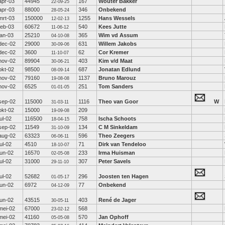
apr-03
44945
167
Wouter Bakker
22-09-25
apr-03
88000
346
Onbekend
28-05-24
mrt-03
150000
1255
Hans Wessels
12-02-13
feb-03
60672
540
Kees Jutte
11-06-12
jan-03
25210
365
Wim vd Assum
04-10-08
dec-02
29000
631
Willem Jakobs
30-09-06
dec-02
3600
62
Cor Kremer
11-10-07
nov-02
89904
403
Kim v/d Maat
30-06-21
okt-02
98500
687
Jonatan Edlund
08-09-14
nov-02
79160
1137
Bruno Marouz
19-08-08
nov-02
6525
251
Tom Sanders
01-01-05
sep-02
115000
1116
Theo van Goor
W
31-03-11
okt-02
15000
209
19-09-08
jul-02
116500
758
Ischa Schoots
18-04-15
sep-02
11549
134
C M Sinkeldam
31-10-09
aug-02
63323
596
Theo Zeegers
06-06-11
jul-02
4510
71
Dirk van Tendeloo
18-10-07
jun-02
16570
233
Irma Huisman
02-05-08
jul-02
31000
307
Peter Savels
29-11-10
jul-02
52682
296
Joosten ten Hagen
01-05-17
jun-02
6972
77
Onbekend
04-12-09
jun-02
43515
403
René de Jager
30-05-11
mei-02
67000
568
23-02-12
mei-02
41160
570
Jan Ophoff
05-05-08