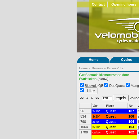
Contact
Opening hours
Home
Cycles
Home
»
Drivers
»
Drivers' list
Geef actuele kilometerstand door
Statistieken
(nieuw)
Bluevelo QB
DuoQuest
Mang
<<
<
>
>>
volled
Var
Fiets
Nr
56
Quest
107
3x20"
534
Quest
106
3x20"
790
Quest
104
3x20"
1064
Quest
103
3x20"
1708
Quest
102
carbon