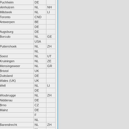
Puchheim
DE
Venhuizen
NL
NH
Milsbeek
NL
LI
Toronto
CND
Antwerpen
BE
DE
Augsburg
DE
Borculo
NL
GE
USA
Puttershoek
NL
ZH
NL
Soest
NL
UT
Kruiningen
NL
ZE
Mensingeweer
NL
GR
Bristol
UK
Duitsland
DE
Wales (UK)
UK
Well
NL
LI
DE
Woubrugge
NL
ZH
Nidderau
DE
Brno
CZ
Mainz
DE
F
NL
Barendrecht
NL
ZH