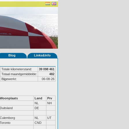
Blog
Links&Info
Totale kilometerstand:
39 098 461
Totaal maandgemiddelde:
482
Bijgewerkt:
06-08-26
Woonplaats
Land
Prv
NL
NH
Duitsland
DE
Culemborg
NL
UT
Toronto
CND