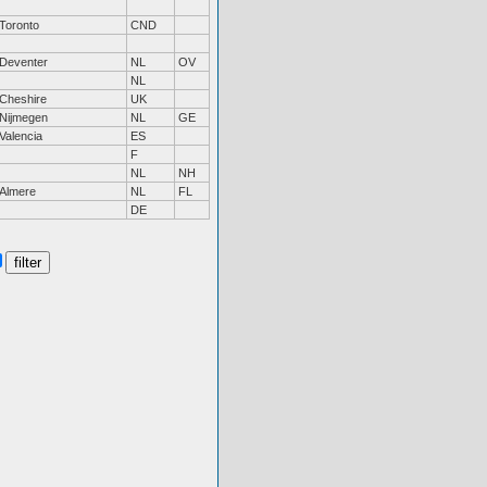
Toronto
CND
Deventer
NL
OV
NL
Cheshire
UK
Nijmegen
NL
GE
Valencia
ES
F
NL
NH
Almere
NL
FL
DE