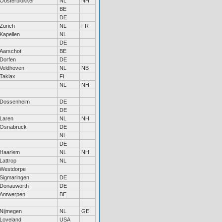
Oosterblokker
NL
NH
BE
DE
Zürich
NL
FR
Kapellen
NL
DE
Aarschot
BE
Dorfen
DE
Veldhoven
NL
NB
Taklax
FI
NL
NH
Dossenheim
DE
DE
Laren
NL
NH
Osnabruck
DE
NL
DE
Haarlem
NL
NH
Lattrop
NL
Westdorpe
Sigmaringen
DE
Donauwörth
DE
Antwerpen
BE
Nijmegen
NL
GE
Loveland
USA