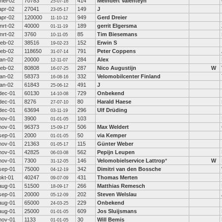
mei-02
70783
414
Meindert Valenteyn
25-07-16
apr-02
27041
149
J
23-05-17
apr-02
120000
949
Gerd Dreier
11-10-12
mrt-02
40000
189
gerrit Elgersma
01-11-19
mrt-02
3760
85
Tim Biesemans
10-11-05
feb-02
38516
152
Erwin S
19-02-23
feb-02
118650
791
Peter Coppens
31-07-14
jan-02
20000
284
Alex
12-11-07
feb-02
80808
287
Nico Augustijn
W
16-07-25
jan-02
58373
332
Velomobilcenter Finland
16-08-16
jan-02
61843
491
J
25-06-12
dec-01
60130
729
Onbekend
14-10-08
dec-01
8276
80
Harald Haese
27-07-10
dec-01
63694
296
Ulf Drüding
03-11-19
nov-01
3900
103
01-01-05
nov-01
96373
506
Max Weldert
15-09-17
sep-01
2000
50
via Kemper
01-01-05
nov-01
21363
115
Günter Weber
01-05-17
nov-01
42825
562
Pepijn Leupen
06-03-08
nov-01
7300
146
Velomobielservice Lattrop
*
W
31-12-05
sep-01
75000
342
Dimitri van den Bossche
04-12-19
okt-01
40247
431
Thomas Merten
09-07-09
aug-01
51500
266
Matthias Remesch
18-09-17
sep-01
20000
202
Steven Welslau
05-12-09
aug-01
65000
229
Onbekend
24-03-25
aug-01
25000
609
Jos Sluijsmans
01-01-05
nov-01
1133
30
Will Bemis
01-01-05