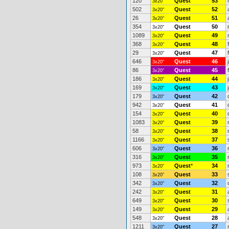
120
Quest
53
3x20"
502
Quest
52
3x20"
26
Quest
51
3x20"
354
Quest
50
3x20"
1089
Quest
49
3x20"
368
Quest
48
3x20"
29
Quest
47
3x20"
646
Quest
46
3x20"
86
Quest
45
3x20"
186
Quest
44
3x20"
169
Quest
43
3x20"
179
Quest
42
3x20"
942
Quest
41
3x20"
154
Quest
40
3x20"
1083
Quest
39
3x20"
58
Quest
38
3x20"
1166
Quest
37
3x20"
606
Quest
36
3x20"
316
Quest
35
3x20"
973
Quest
*
34
3x20"
108
Quest
33
3x20"
342
Quest
32
3x20"
242
Quest
31
3x20"
649
Quest
30
3x20"
149
Quest
29
3x20"
548
Quest
28
3x20"
1211
Quest
27
3x20"