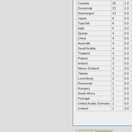
Canada
25
1.0
Oostenrijk
22
1.0
Noorwegen
13
0.0
Japan
6
0.0
Tsjechië
6
0.0
Italië
5
0.0
Spanje
4
0.0
China
4
0.0
Australië
4
0.0
Saudi Arabia
4
0.0
Thailand
3
0.0
Poland
3
0.0
Ierland
3
0.0
Nieuw Zeeland
3
0.0
Taiwan
2
0.0
Luxenburg
2
0.0
Roemenie
1
0.0
Hungary
1
0.0
South Africa
1
0.0
Portugal
1
0.0
United Arabic Emirates
1
0.0
Iceland
1
0.0
© 2000-2026
Velomobiel.nl