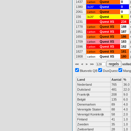
1437
Quest
0
carbon
1380
Quest
0
3x20"
2061
Quest
0
carbon
156
Quest
0
3x20"
1231
Quest XS
234
1778
Quest XS
188
carbon
1951
Quest XS
187
carbon
1650
Quest XS
186
carbon
1709
Quest XS
183
carbon
1596
Quest XS
182
carbon
1827
Quest XS
181
carbon
1908
Quest XS
180
carbon
<<
<
>
>>
volled
Bluevelo QB
DuoQuest
Mang
Land
Aantal
%
Nederland
765
36.0
Duitsland
481
22.0
Frankrijk
208
9.0
België
135
6.0
Denemarken
89
4.0
Verenigde Staten
88
4.0
Verenigd Koninkrijk
58
2.0
Finland
41
1.0
Zweden
35
1.0
Zwitserland
28
1.0