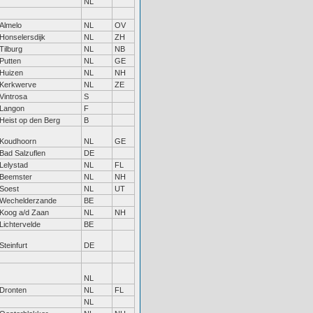
NL
Almelo
NL
OV
Honselersdijk
NL
ZH
Tilburg
NL
NB
Putten
NL
GE
Huizen
NL
NH
Kerkwerve
NL
ZE
Vintrosa
S
Langon
F
Heist op den Berg
B
Koudhoorn
NL
GE
Bad Salzuflen
DE
Lelystad
NL
FL
Beemster
NL
NH
Soest
NL
UT
Wechelderzande
BE
Koog a/d Zaan
NL
NH
Lichtervelde
BE
Steinfurt
DE
NL
Dronten
NL
FL
NL