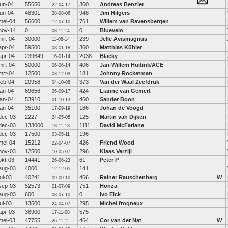
jun-04
55650
360
Andreas Benzler
22-04-17
jun-04
48301
948
Jim Hilgers
28-08-08
mei-04
56600
761
Willem van Ravensbergen
12-07-10
nov-14
0
0
Bluevelo
08-11-14
mrt-04
30000
239
Jelle Avismagnus
11-08-14
apr-04
59500
360
Matthias Kübler
08-01-18
apr-04
239649
2038
Blacky
16-01-14
mrt-04
50000
406
Jan-Willem Huitink/ACE
06-06-14
mrt-04
12500
181
Johnny Rocketman
03-12-09
feb-04
20958
373
Van der Waal Zeefdruk
04-10-08
jan-04
69656
424
Lianne van Gemert
06-09-17
jan-04
53910
460
Sander Boon
01-10-13
jan-04
35100
186
Johan de Voogd
17-09-19
dec-03
2227
125
Martin van Dijken
24-05-05
dec-03
133000
1111
David McFarlane
18-11-13
dec-03
17500
196
03-05-11
mei-04
15212
426
Friend Wood
22-04-07
nov-03
12500
296
Klaas Verzijl
10-05-07
okt-03
14441
61
Peter P
26-06-23
aug-03
4000
141
12-12-05
jul-03
40241
466
Rainer Rauschenberg
W
09-09-10
sep-03
52573
751
Honza
01-07-09
aug-03
600
0
Ivo Eick
08-07-10
jul-03
13500
295
Michel frogneux
24-04-07
apr-03
38900
575
17-11-08
mei-03
47755
464
Cor van der Nat
W
26-11-11