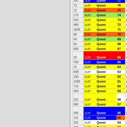
297
Quest
77
3x20"
72
Quest
76
3x20"
12
Quest
75
3x20"
175
Quest
74
3x20"
533
Quest
73
3x20"
480
Quest
72
3x20"
1094
Quest
71
3x20"
68
Quest
70
3x20"
54
Quest
69
3x20"
94
Quest
68
3x20"
993
Quest
67
3x20"
32
Quest
66
3x26"
759
Quest
65
3x20"
31
Quest
64
3x20"
838
Quest
63
3x20"
158
Quest
62
3x20"
1056
Quest
61
3x20"
715
Quest
60
3x20"
453
Quest
59
3x20"
231
Quest
58
3x20"
982
Quest
57
3x20"
305
Quest
56
3x20"
141
Quest
55
3x20"
331
Quest
54
3x20"