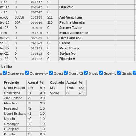
jul-17
0
0
25-07-17
mei-12
0
0
Bluevelo
05-05-12
jul-17
0
0
25-07-17
feb-00
63536
211
Ard Verschuur
21-03-25
dec-15
667
113
Pauline Muradin
26-06-16
okt-25
0
0
Jeremy Taylor
16-10-25
jul-25
0
0
Mieke Vollenbroek
15-07-25
nov-23
0
0
Bikes and roll
30-11-23
jan-23
0
0
Cabiro
19-01-23
dec-22
0
0
Peter Tromp
06-12-22
apr-22
0
0
Stefan Mol
05-04-22
jan-22
0
0
Ricardo A
18-01-22
ige lijst
o
Quatrevelo
Quatrevelo+
Quest
Quest XS
Snoek
Snoek-L
Strada
Provincie
Aantal
%
Geslacht
Aantal
%
Noord Holland
126
5.0
Man
1795
85.0
Gelderland
91
4.0
Vrouw
86
4.0
Zuid Holland
79
3.0
Flevoland
63
2.0
Friesland
42
1.0
Noord Brabant
41
1.0
Utrecht
40
1.0
Groningen
36
1.0
Overijssel
35
1.0
Drenthe
19
0.0