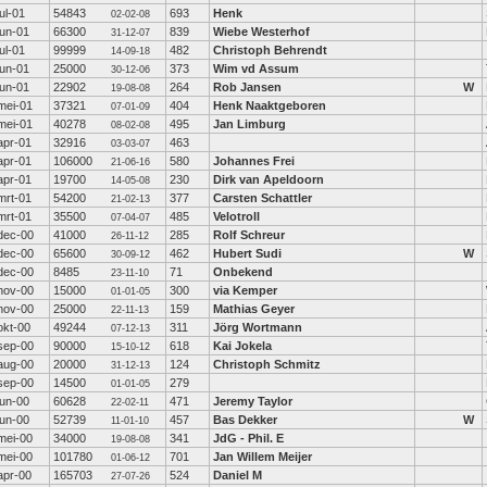
jul-01
54843
693
Henk
02-02-08
jun-01
66300
839
Wiebe Westerhof
31-12-07
jul-01
99999
482
Christoph Behrendt
14-09-18
jun-01
25000
373
Wim vd Assum
30-12-06
jun-01
22902
264
Rob Jansen
W
19-08-08
mei-01
37321
404
Henk Naaktgeboren
07-01-09
mei-01
40278
495
Jan Limburg
08-02-08
apr-01
32916
463
03-03-07
apr-01
106000
580
Johannes Frei
21-06-16
apr-01
19700
230
Dirk van Apeldoorn
14-05-08
mrt-01
54200
377
Carsten Schattler
21-02-13
mrt-01
35500
485
Velotroll
07-04-07
dec-00
41000
285
Rolf Schreur
26-11-12
dec-00
65600
462
Hubert Sudi
W
30-09-12
dec-00
8485
71
Onbekend
23-11-10
nov-00
15000
300
via Kemper
01-01-05
nov-00
25000
159
Mathias Geyer
22-11-13
okt-00
49244
311
Jörg Wortmann
07-12-13
sep-00
90000
618
Kai Jokela
15-10-12
aug-00
20000
124
Christoph Schmitz
31-12-13
sep-00
14500
279
01-01-05
jun-00
60628
471
Jeremy Taylor
22-02-11
jun-00
52739
457
Bas Dekker
W
11-01-10
mei-00
34000
341
JdG - Phil. E
19-08-08
mei-00
101780
701
Jan Willem Meijer
01-06-12
apr-00
165703
524
Daniel M
27-07-26