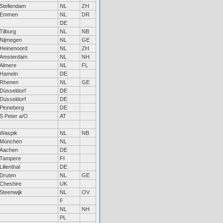
Stellendam
NL
ZH
Emmen
NL
DR
DE
Tilburg
NL
NB
Nijmegen
NL
GE
Heinenoord
NL
ZH
Amsterdam
NL
NH
Almere
NL
FL
Hameln
DE
Rhenen
NL
GE
Düsseldorf
DE
Düsseldorf
DE
Pinneberg
DE
S Peter a/O
AT
Waspik
NL
NB
München
NL
Aachen
DE
Tampere
FI
Lilienthal
DE
Druten
NL
GE
Cheshire
UK
Steenwijk
NL
OV
F
NL
NH
PL