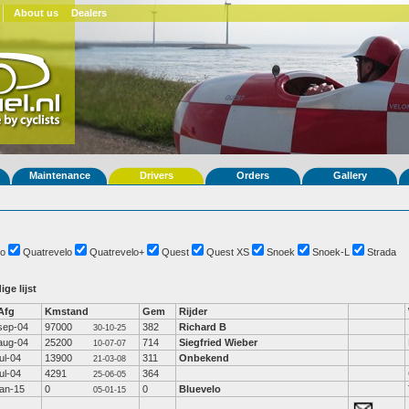
About us
Dealers
Maintenance
Drivers
Orders
Gallery
o
Quatrevelo
Quatrevelo+
Quest
Quest XS
Snoek
Snoek-L
Strada
ige lijst
Afg
Kmstand
Gem
Rijder
sep-04
97000
382
Richard B
30-10-25
aug-04
25200
714
Siegfried Wieber
10-07-07
jul-04
13900
311
Onbekend
21-03-08
jul-04
4291
364
25-06-05
jan-15
0
0
Bluevelo
05-01-15