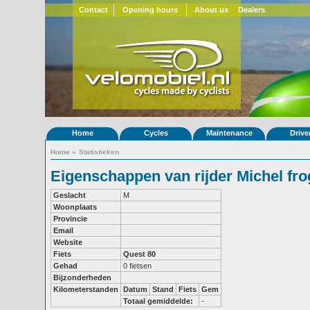
Contact
Opening hours
About us
Dealers
Home
Cycles
Maintenance
Drive
Home
»
Statistieken
Eigenschappen van rijder Michel fr
Geslacht
M
Woonplaats
Provincie
Email
Website
Fiets
Quest 80
Gehad
0 fietsen
Bijzonderheden
Kilometerstanden
Datum
Stand
Fiets
Gem
Totaal gemiddelde:
-