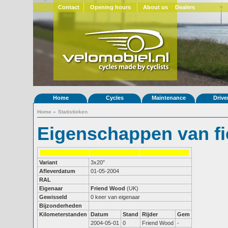
Contact
Opening hours
About us
Dealers
Home
Cycles
Maintenance
Drive
Home
»
Statistieken
Eigenschappen van fi
Variant
3x20"
Afleverdatum
01-05-2004
RAL
Eigenaar
Friend Wood
(UK)
Gewisseld
0 keer van eigenaar
Bijzonderheden
Kilometerstanden
Datum
Stand
Rijder
Gem
2004-05-01
0
Friend Wood
-