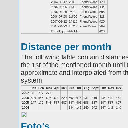
2004-06-17
200
Friend Wood
129
2005-03-05
1434
Friend Wood
144
2006-04-25
9571
Friend Wood
595
2006-07-20
11870
Friend Wood
813
2007-01-12
14328
Friend Wood
425
2007-04-22
15212
Friend Wood
269
Totaal gemiddelde:
426
Distance per month
The following table contain distances
the 1st of the mentioned month until 
approximate and interpolated from th
system.
Jan
Feb
Maa
Apr
Mei
Jun
Jul
Aug
Sept
Okt
Nov
Dec
2007
331
247
274
2006
606
548
606
629
829
802
676
432
419
434
419
432
2005
147
132
546
587
607
587
606
606
587
607
587
607
2004
134
147
146
142
147
142
146
Foto's