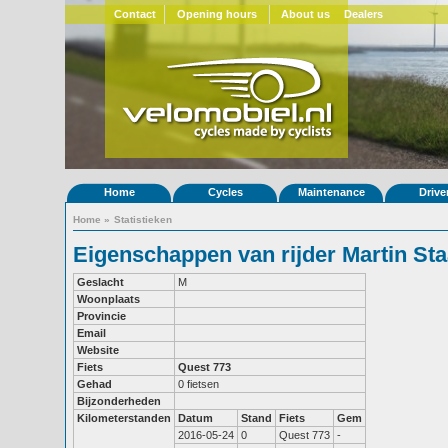
Contact
Opening hours
About us
Dealers
Home
Cycles
Maintenance
Drive
Home
»
Statistieken
Eigenschappen van rijder Martin Sta
Geslacht
M
Woonplaats
Provincie
Email
Website
Fiets
Quest 773
Gehad
0 fietsen
Bijzonderheden
Kilometerstanden
Datum
Stand
Fiets
Gem
2016-05-24
0
Quest 773
-