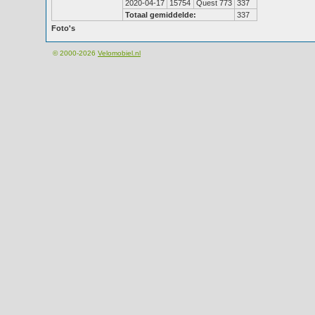
2020-04-17
15754
Quest 773
337
Totaal gemiddelde:
337
Foto's
© 2000-2026
Velomobiel.nl