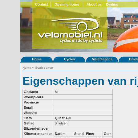
Contact
Opening hours
About us
Dealers
Home
Cycles
Maintenance
Drive
Home
»
Statistieken
Eigenschappen van ri
Geslacht
M
Woonplaats
Provincie
Email
Website
Fiets
Quest 420
Gehad
0 fietsen
Bijzonderheden
Kilometerstanden
Datum
Stand
Fiets
Gem