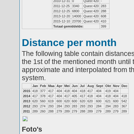
2010-12-31
0
Quest 420
-
2011-12-25
3340
Quest 420
283
2012-12-25
6800
Quest 420
288
2013-12-20
14000
Quest 420
608
2015-12-10
23700
Quest 420
410
Totaal gemiddelde:
399
Distance per month
The following table contain distances
the 1st of the mentioned month until 
approximate and interpolated from th
system.
Jan
Feb
Maa
Apr
Mei
Jun
Jul
Aug
Sept
Okt
Nov
Dec
2015
418
377
417
404
418
404
418
417
404
419
404
2014
417
378
417
404
417
405
417
418
404
418
404
418
2013
620
560
619
600
620
600
620
620
600
621
600
542
2012
293
274
293
284
293
283
293
293
284
294
283
367
2011
289
260
288
279
289
279
288
289
279
289
279
289
Foto's