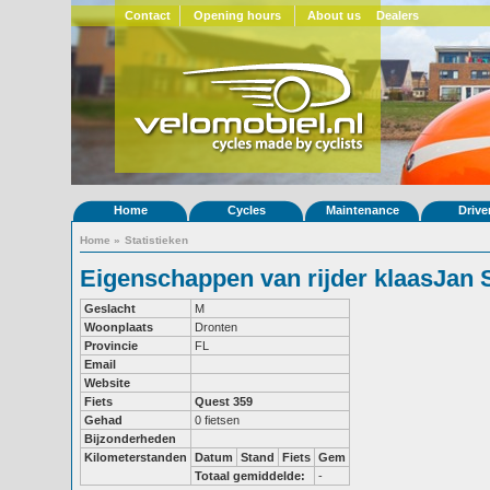
Contact
Opening hours
About us
Dealers
Home
Cycles
Maintenance
Drive
Home
»
Statistieken
Eigenschappen van rijder klaasJan
Geslacht
M
Woonplaats
Dronten
Provincie
FL
Email
Website
Fiets
Quest 359
Gehad
0 fietsen
Bijzonderheden
Kilometerstanden
Datum
Stand
Fiets
Gem
Totaal gemiddelde:
-