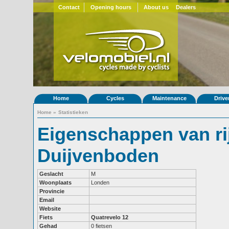
Contact
Opening hours
About us
Dealers
Home
Cycles
Maintenance
Drive
Home
»
Statistieken
Eigenschappen van ri
Duijvenboden
Geslacht
M
Woonplaats
Londen
Provincie
Email
Website
Fiets
Quatrevelo 12
Gehad
0 fietsen