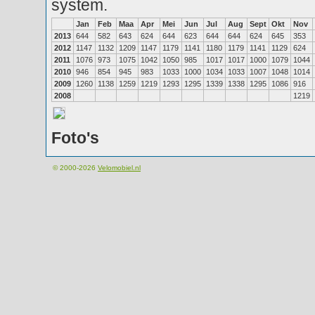
system.
Jan
Feb
Maa
Apr
Mei
Jun
Jul
Aug
Sept
Okt
Nov
2013
644
582
643
624
644
623
644
644
624
645
353
2012
1147
1132
1209
1147
1179
1141
1180
1179
1141
1129
624
2011
1076
973
1075
1042
1050
985
1017
1017
1000
1079
1044
2010
946
854
945
983
1033
1000
1034
1033
1007
1048
1014
2009
1260
1138
1259
1219
1293
1295
1339
1338
1295
1086
916
2008
1219
Foto's
© 2000-2026
Velomobiel.nl