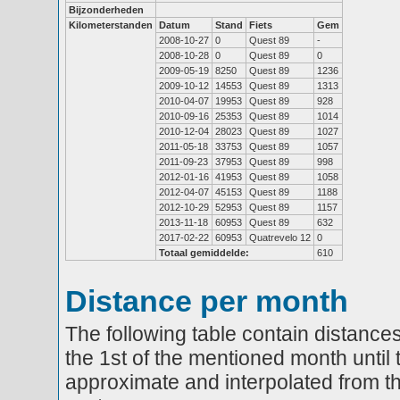
Bijzonderheden
Kilometerstanden
Datum
Stand
Fiets
Gem
2008-10-27
0
Quest 89
-
2008-10-28
0
Quest 89
0
2009-05-19
8250
Quest 89
1236
2009-10-12
14553
Quest 89
1313
2010-04-07
19953
Quest 89
928
2010-09-16
25353
Quest 89
1014
2010-12-04
28023
Quest 89
1027
2011-05-18
33753
Quest 89
1057
2011-09-23
37953
Quest 89
998
2012-01-16
41953
Quest 89
1058
2012-04-07
45153
Quest 89
1188
2012-10-29
52953
Quest 89
1157
2013-11-18
60953
Quest 89
632
2017-02-22
60953
Quatrevelo 12
0
Totaal gemiddelde:
610
Distance per month
The following table contain distances
the 1st of the mentioned month until 
approximate and interpolated from th