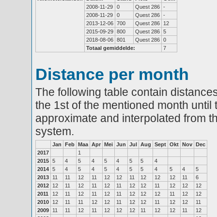
2008-11-29
0
Quest 286
-
2008-11-29
0
Quest 286
-
2013-12-06
700
Quest 286
12
2015-09-29
800
Quest 286
5
2018-08-06
801
Quest 286
0
Totaal gemiddelde:
7
Distance per month
The following table contain distances
the 1st of the mentioned month until 
approximate and interpolated from th
system.
Jan
Feb
Maa
Apr
Mei
Jun
Jul
Aug
Sept
Okt
Nov
Dec
2017
1
2015
5
4
5
4
5
4
5
5
4
2014
5
4
5
4
5
4
5
5
4
5
4
5
2013
11
11
12
11
12
12
11
12
12
12
11
6
2012
12
11
12
11
12
11
12
12
11
12
12
12
2011
12
11
12
11
12
11
12
12
12
11
12
12
2010
12
11
11
12
12
11
12
12
11
12
12
11
2009
11
11
12
11
12
12
12
11
12
12
11
12