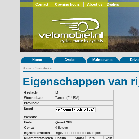
Contact
Opening hours
About us
Dealers
Home
Cycles
Maintenance
Drive
Home
»
Statistieken
Eigenschappen van ri
Geslacht
M
Woonplaats
Tampa (Fl USA)
Provincie
Email
Website
Fiets
Quest 286
Gehad
0 fietsen
Bijzonderheden
Ingevoerd bij orderboek import
Kilometerstanden
Datum
Stand
Fiets
Gem