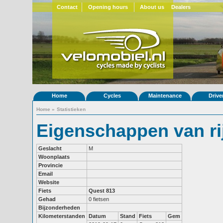
Contact
Opening hours
About us
Dealers
Home
Cycles
Maintenance
Drive
Home
»
Statistieken
Eigenschappen van ri
Geslacht
M
Woonplaats
Provincie
Email
Website
Fiets
Quest 813
Gehad
0 fietsen
Bijzonderheden
Kilometerstanden
Datum
Stand
Fiets
Gem