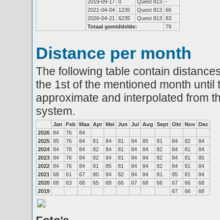
2019-09-17
0
Quest 813
-
2021-04-04
1235
Quest 813
66
2026-04-21
6235
Quest 813
83
Totaal gemiddelde:
79
Distance per month
The following table contain distances
the 1st of the mentioned month until 
approximate and interpolated from th
system.
Jan
Feb
Maa
Apr
Mei
Jun
Jul
Aug
Sept
Okt
Nov
Dec
2026
84
76
84
2025
85
76
84
81
84
81
84
85
81
84
82
84
2024
84
78
84
82
84
81
84
84
82
84
81
84
2023
84
76
84
82
84
81
84
84
82
84
81
85
2022
84
76
84
81
85
81
84
84
82
84
81
84
2021
68
61
67
80
84
82
84
84
81
85
81
84
2020
68
63
68
65
68
66
67
68
66
67
66
68
2019
67
66
68