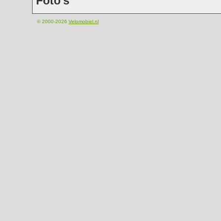
Foto's
© 2000-2026
Velomobiel.nl