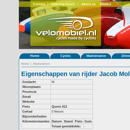
Contact
Opening hours
About us
Dealers
Home
Cycles
Maintenance
Drive
Home
»
Statistieken
Eigenschappen van rijder Jacob Mol
Geslacht
M
Woonplaats
Provincie
Email
Website
Fiets
Quest 412
Gehad
0 fietsen
Bijzonderheden
Kilometerstanden
Datum
Stand
Fiets
Gem
Totaal gemiddelde:
-