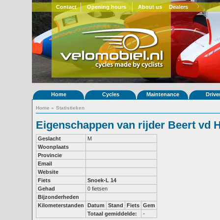
Contact
Opening hours
About us
Dealers
Home
Cycles
Maintenance
Drive
Home
»
Statistieken
Eigenschappen van rijder Beert vd 
Geslacht
M
Woonplaats
Provincie
Email
Website
Fiets
Snoek-L 14
Gehad
0 fietsen
Bijzonderheden
Kilometerstanden
Datum
Stand
Fiets
Gem
Totaal gemiddelde:
-