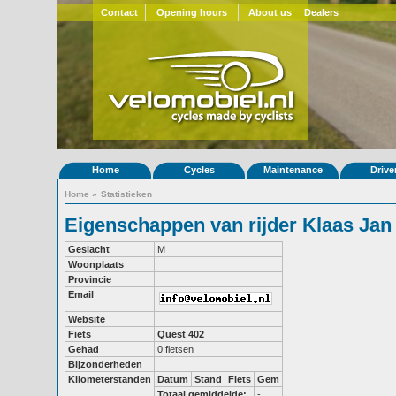
Contact
Opening hours
About us
Dealers
Home
Cycles
Maintenance
Drive
Home
»
Statistieken
Eigenschappen van rijder Klaas Jan
Geslacht
M
Woonplaats
Provincie
Email
Website
Fiets
Quest 402
Gehad
0 fietsen
Bijzonderheden
Kilometerstanden
Datum
Stand
Fiets
Gem
Totaal gemiddelde:
-