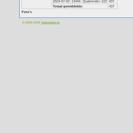
2024-07-03
13444
Quatrevelo+ 222
437
Totaal gemiddelde:
437
Foto's
© 2000-2026
Velomobiel.nl