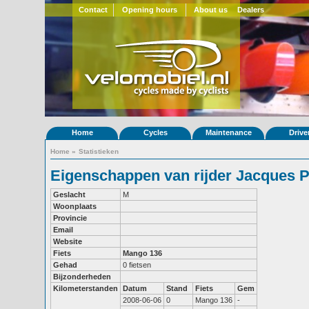
Contact
Opening hours
About us
Dealers
Home
Cycles
Maintenance
Drive
Home
»
Statistieken
Eigenschappen van rijder Jacques 
Geslacht
M
Woonplaats
Provincie
Email
Website
Fiets
Mango 136
Gehad
0 fietsen
Bijzonderheden
Kilometerstanden
Datum
Stand
Fiets
Gem
2008-06-06
0
Mango 136
-