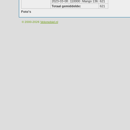
2023-03-08
110000
Mango 136
621
Totaal gemiddelde:
621
Foto's
© 2000-2026
Velomobiel.nl