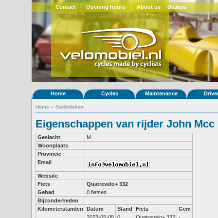
Contact
Opening hours
About us
Dealers
Home
Cycles
Maintenance
Drive
Home
»
Statistieken
Eigenschappen van rijder John Mcc
Geslacht
M
Woonplaats
Provincie
Email
Website
Fiets
Quatrevelo+ 332
Gehad
0 fietsen
Bijzonderheden
Kilometerstanden
Datum
Stand
Fiets
Gem
2023-05-05
0
Quatrevelo+ 332
-