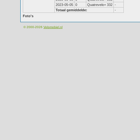
2023-05-05
0
Quatrevelo+ 332
-
Totaal gemiddelde:
-
Foto's
© 2000-2026
Velomobiel.nl