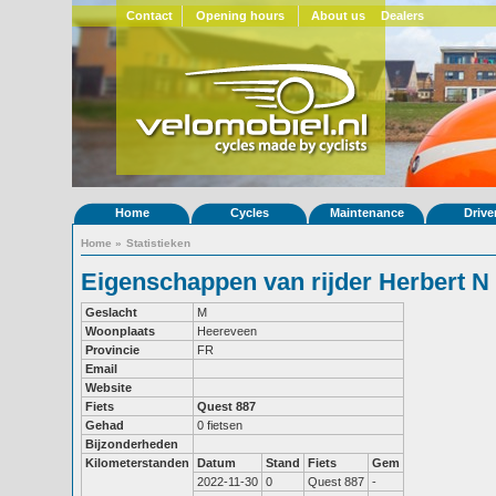
Contact
Opening hours
About us
Dealers
Home
Cycles
Maintenance
Drive
Home
»
Statistieken
Eigenschappen van rijder Herbert N
Geslacht
M
Woonplaats
Heereveen
Provincie
FR
Email
Website
Fiets
Quest 887
Gehad
0 fietsen
Bijzonderheden
Kilometerstanden
Datum
Stand
Fiets
Gem
2022-11-30
0
Quest 887
-