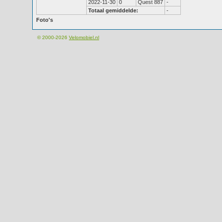
2022-11-30
0
Quest 887
-
Totaal gemiddelde:
-
Foto's
© 2000-2026
Velomobiel.nl