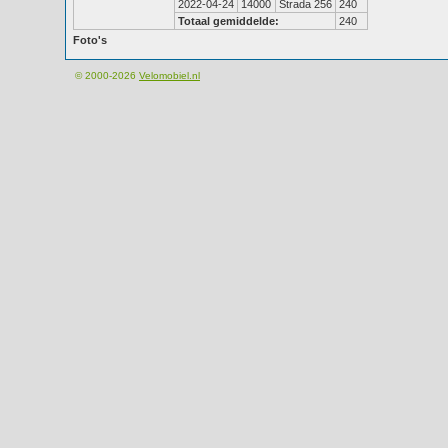
2022-04-24
14000
Strada 256
240
Totaal gemiddelde:
240
Foto's
© 2000-2026
Velomobiel.nl