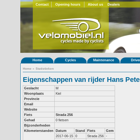
Contact
Opening hours
About us
Dealers
Home
Cycles
Maintenance
Drive
Home
»
Statistieken
Eigenschappen van rijder Hans Pete
Geslacht
M
Woonplaats
Kiel
Provincie
Email
Website
Fiets
Strada 256
Gehad
0 fietsen
Bijzonderheden
Kilometerstanden
Datum
Stand
Fiets
Gem
2017-06-15
0
Strada 256
-