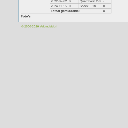
2022-02-02
0
Quatrevelo 292
-
2024-11-15
0
Snoek-L 18
0
Totaal gemiddelde:
0
Foto's
© 2000-2026
Velomobiel.nl