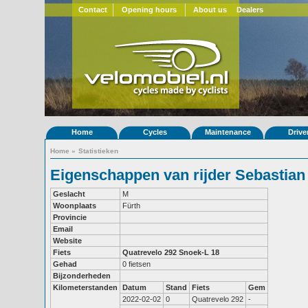
Contact
Opening hours
About us
Dealers
Home
Cycles
Maintenance
Drive
Home
»
Statistieken
Eigenschappen van rijder Sebastian
Geslacht
M
Woonplaats
Fürth
Provincie
Email
Website
Fiets
Quatrevelo 292
Snoek-L 18
Gehad
0 fietsen
Bijzonderheden
Kilometerstanden
Datum
Stand
Fiets
Gem
2022-02-02
0
Quatrevelo 292
-