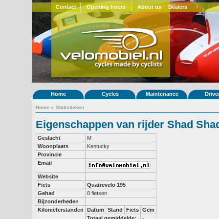
Contact
Opening hours
About us
Dealers
Home
Cycles
Maintenance
Drive
Home
»
Statistieken
Eigenschappen van rijder Shad Sha
Geslacht
M
Woonplaats
Kentucky
Provincie
Email
Website
Fiets
Quatrevelo 195
Gehad
0 fietsen
Bijzonderheden
Kilometerstanden
Datum
Stand
Fiets
Gem
Totaal gemiddelde:
-