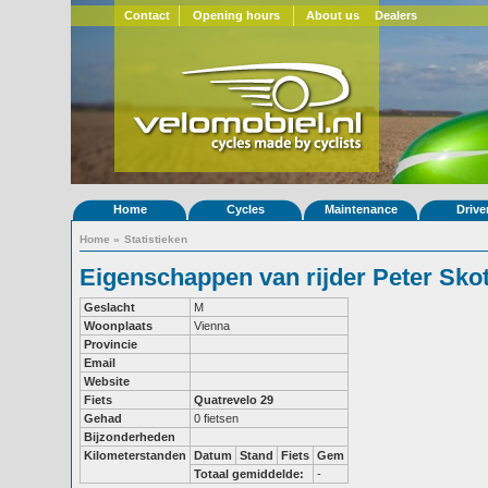
Contact
Opening hours
About us
Dealers
Home
Cycles
Maintenance
Drive
Home
»
Statistieken
Eigenschappen van rijder Peter Skot
Geslacht
M
Woonplaats
Vienna
Provincie
Email
Website
Fiets
Quatrevelo 29
Gehad
0 fietsen
Bijzonderheden
Kilometerstanden
Datum
Stand
Fiets
Gem
Totaal gemiddelde:
-