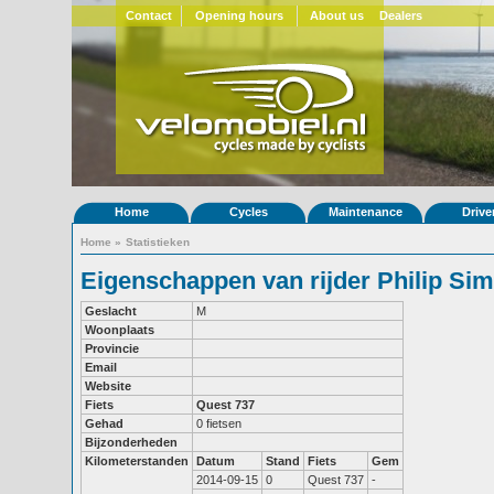
Contact
Opening hours
About us
Dealers
Home
Cycles
Maintenance
Drive
Home
»
Statistieken
Eigenschappen van rijder Philip S
Geslacht
M
Woonplaats
Provincie
Email
Website
Fiets
Quest 737
Gehad
0 fietsen
Bijzonderheden
Kilometerstanden
Datum
Stand
Fiets
Gem
2014-09-15
0
Quest 737
-