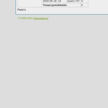
2020-05-18
14
Quest 737
0
Totaal gemiddelde:
0
Foto's
© 2000-2026
Velomobiel.nl