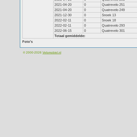
2021-04-20
0
Quatrevelo 251
2021-04-20
0
Quatrevelo 249
2021-12-30
0
Snoek 13
2022-02-11
0
Snoek 18
2022-02-11
0
Quatrevelo 293
2022-06-15
0
Quatrevelo 301
Totaal gemiddelde:
Foto's
© 2000-2026
Velomobiel.nl