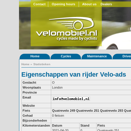
Contact
Opening hours
About us
Dealers
Home
Cycles
Maintenance
Drive
Home
»
Statistieken
Eigenschappen van rijder Velo-ads
Geslacht
O
Woonplaats
London
Provincie
Email
Website
Fiets
Quatrevelo 249
Quatrevelo 251
Quatrevelo 293
Quat
Gehad
0 fietsen
Bijzonderheden
Kilometerstanden
Datum
Stand
Fiets
2021-04-20
0
Quatrevelo 251