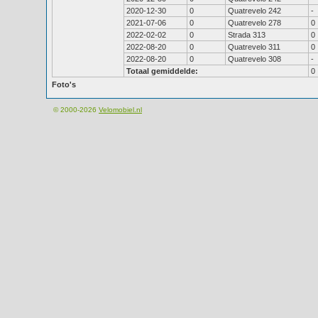
2020-12-30
0
Quatrevelo 242
-
2021-07-06
0
Quatrevelo 278
0
2022-02-02
0
Strada 313
0
2022-08-20
0
Quatrevelo 311
0
2022-08-20
0
Quatrevelo 308
-
Totaal gemiddelde:
0
Foto's
© 2000-2026
Velomobiel.nl