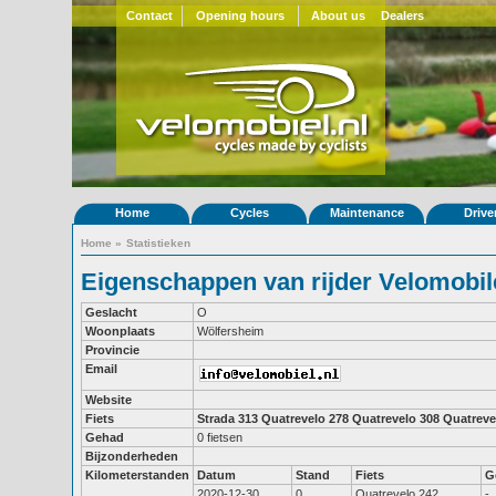
Contact
Opening hours
About us
Dealers
Home
Cycles
Maintenance
Drive
Home
»
Statistieken
Eigenschappen van rijder Velomobil
Geslacht
O
Woonplaats
Wölfersheim
Provincie
Email
Website
Fiets
Strada 313
Quatrevelo 278
Quatrevelo 308
Quatreve
Gehad
0 fietsen
Bijzonderheden
Kilometerstanden
Datum
Stand
Fiets
G
2020-12-30
0
Quatrevelo 242
-