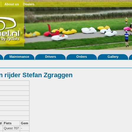
About us
Dealers
Maintenance
Drivers
Orders
Gallery
 rijder Stefan Zgraggen
d
Fiets
Gem
Quest 707
-