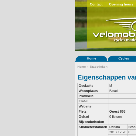
Contact
Opening hours
Home
Cycles
Home
»
Statistieken
Eigenschappen van
Geslacht
M
Woonplaats
Basel
Provincie
Email
Website
Fiets
Quest 868
Gehad
0 fietsen
Bijzonderheden
Kilometerstanden
Datum
Stan
2013-12-28
0