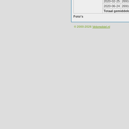
2020-02-25
2691
2020-06-24
2691
Totaal gemiddel
Foto's
© 2000-2026
Velomobiel.nl