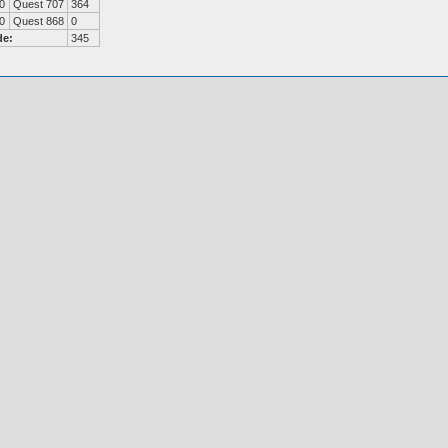
0
Quest 707
364
0
Quest 868
0
de:
345