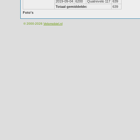
2019-09-04
6200
Quatrevelo 117
639
Totaal gemiddelde:
639
Foto's
© 2000-2026
Velomobiel.nl