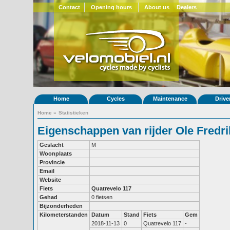
Contact
Opening hours
About us
Dealers
Home
Cycles
Maintenance
Drive
Home
»
Statistieken
Eigenschappen van rijder Ole Fredr
Geslacht
M
Woonplaats
Provincie
Email
Website
Fiets
Quatrevelo 117
Gehad
0 fietsen
Bijzonderheden
Kilometerstanden
Datum
Stand
Fiets
Gem
2018-11-13
0
Quatrevelo 117
-