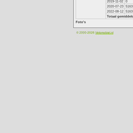
2019-11-02
0
2020-07-23
5163
2022-08-12
5163
Totaal gemiddel
Foto's
© 2000-2026
Velomobiel.nl