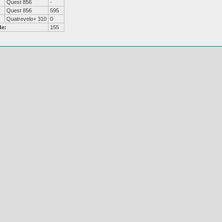
Quest 856
-
Quest 856
595
Quatrevelo+ 310
0
de:
155