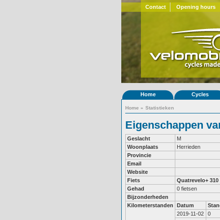
Contact
Opening hours
Home
Cycles
Home
»
Statistieken
Eigenschappen van
Geslacht
M
Woonplaats
Herrieden
Provincie
Email
Website
Fiets
Quatrevelo+ 310
Gehad
0 fietsen
Bijzonderheden
Kilometerstanden
Datum
Stan
2019-11-02
0