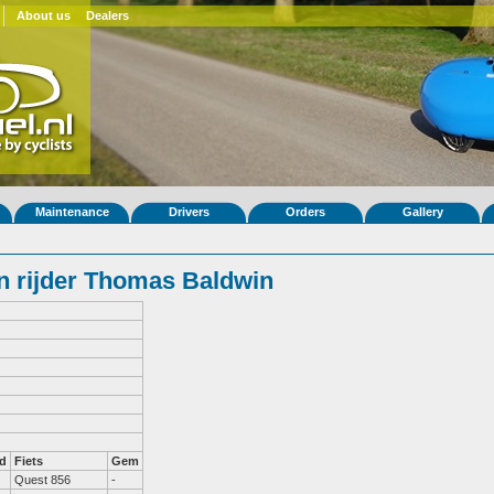
About us
Dealers
Maintenance
Drivers
Orders
Gallery
 rijder Thomas Baldwin
d
Fiets
Gem
Quest 856
-