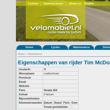
Contact
Opening hours
About us
Dealers
Home
Cycles
Maintenance
Drive
Home
»
Statistieken
Eigenschappen van rijder Tim McDo
Geslacht
M
Woonplaats
Leatherhead
Provincie
Email
Website
Fiets
Strada 264
Gehad
0 fietsen
Bijzonderheden
Kilometerstanden
Datum
Stand
Fiets
Gem
Totaal gemiddelde:
-