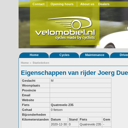
Contact
Opening hours
About us
Dealers
Home
Cycles
Maintenance
Drive
Home
»
Statistieken
Eigenschappen van rijder Joerg Due
Geslacht
M
Woonplaats
Provincie
Email
Website
Fiets
Quatrevelo 235
Gehad
0 fietsen
Bijzonderheden
Kilometerstanden
Datum
Stand
Fiets
Gem
2020-12-30
0
Quatrevelo 235
-