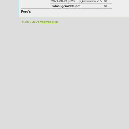
2021-08-21
620
Quatrevelo 235
81
Totaal gemiddelde:
81
Foto's
© 2000-2026
Velomobiel.nl