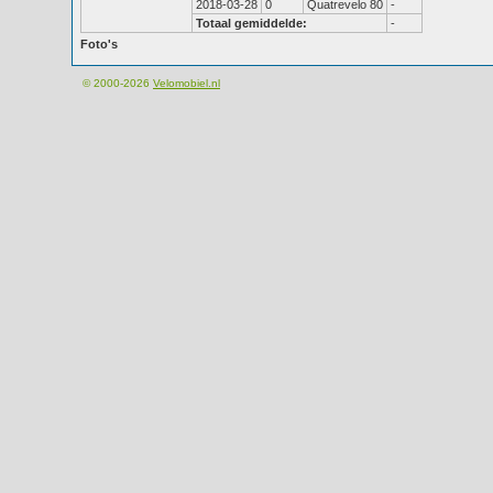
2018-03-28
0
Quatrevelo 80
-
Totaal gemiddelde:
-
Foto's
© 2000-2026
Velomobiel.nl