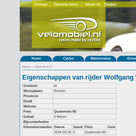
Contact
Opening hours
About us
Dealers
Home
Cycles
Maintenance
Drive
Home
»
Statistieken
Eigenschappen van rijder Wolfgang
Geslacht
M
Woonplaats
Bremen
Provincie
Email
Website
Fiets
Quatrevelo 80
Gehad
0 fietsen
Bijzonderheden
Kilometerstanden
Datum
Stand
Fiets
Gem
2018-03-28
0
Quatrevelo 80
-