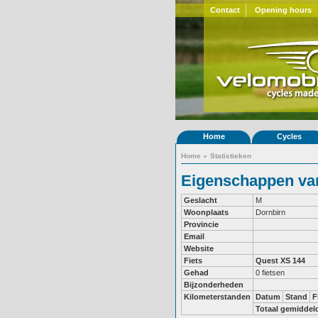
Contact
Opening hours
Home
Cycles
Home
»
Statistieken
Eigenschappen van
Geslacht
M
Woonplaats
Dornbirn
Provincie
Email
Website
Fiets
Quest XS 144
Gehad
0 fietsen
Bijzonderheden
Kilometerstanden
Datum
Stand
F
Totaal gemiddel