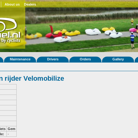
About us
Dealers
Maintenance
Drivers
Orders
Gallery
 rijder Velomobilize
iets
Gem
de:
-