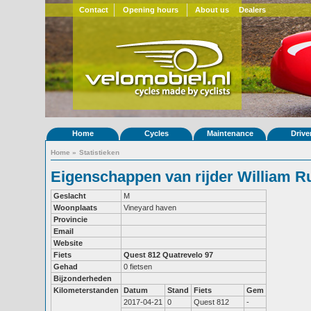
Contact
Opening hours
About us
Dealers
Home
Cycles
Maintenance
Drive
Home
»
Statistieken
Eigenschappen van rijder William R
Geslacht
M
Woonplaats
Vineyard haven
Provincie
Email
Website
Fiets
Quest 812
Quatrevelo 97
Gehad
0 fietsen
Bijzonderheden
Kilometerstanden
Datum
Stand
Fiets
Gem
2017-04-21
0
Quest 812
-