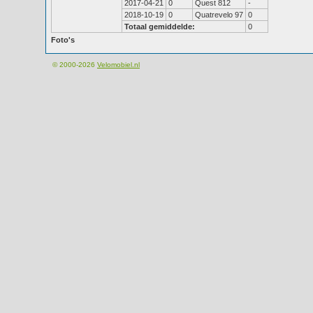
2017-04-21
0
Quest 812
-
2018-10-19
0
Quatrevelo 97
0
Totaal gemiddelde:
0
Foto's
© 2000-2026
Velomobiel.nl