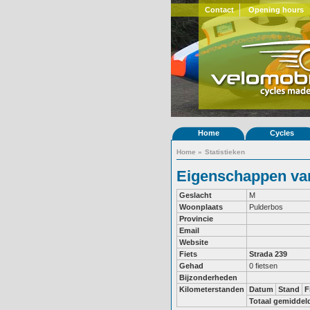
Contact
Opening hours
Home
Cycles
Home
»
Statistieken
Eigenschappen van
Geslacht
M
Woonplaats
Pulderbos
Provincie
Email
Website
Fiets
Strada 239
Gehad
0 fietsen
Bijzonderheden
Kilometerstanden
Datum
Stand
F
Totaal gemiddel