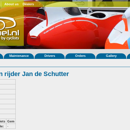
About us
Dealers
Maintenance
Drivers
Orders
Gallery
 rijder Jan de Schutter
iets
Gem
de:
-