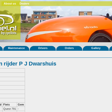
About us
Dealers
Maintenance
Drivers
Orders
Gallery
 rijder P J Dwarshuis
d
Fiets
Gem
Quest 791
-