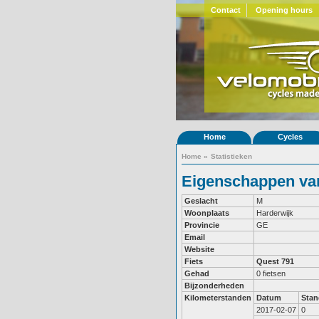
Contact
Opening hours
Home
Cycles
Home
»
Statistieken
Eigenschappen van
Geslacht
M
Woonplaats
Harderwijk
Provincie
GE
Email
Website
Fiets
Quest 791
Gehad
0 fietsen
Bijzonderheden
Kilometerstanden
Datum
Stan
2017-02-07
0