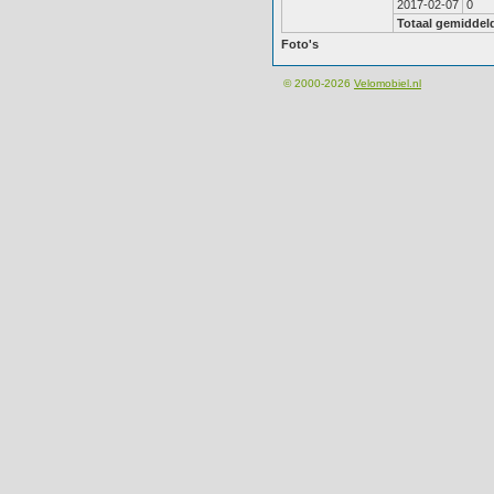
2017-02-07
0
Totaal gemiddel
Foto's
© 2000-2026
Velomobiel.nl