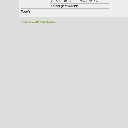
2015-10-10
0
Quest XS 127
-
Totaal gemiddelde:
-
Foto's
© 2000-2026
Velomobiel.nl