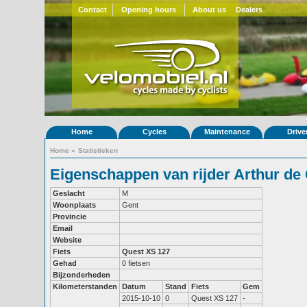
Contact
Opening hours
About us
Dealers
Home
Cycles
Maintenance
Drive
Home
»
Statistieken
Eigenschappen van rijder Arthur de 
Geslacht
M
Woonplaats
Gent
Provincie
Email
Website
Fiets
Quest XS 127
Gehad
0 fietsen
Bijzonderheden
Kilometerstanden
Datum
Stand
Fiets
Gem
2015-10-10
0
Quest XS 127
-